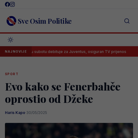
Skip
to
content
Sve Osim Politike
begović u subotu debituje za Juventus, osiguran TV prijenos
Lana 
NAJNOVIJE
SPORT
Evo kako se Fenerbahče
oprostio od Džeke
Haris Kapo
·
30/05/2025