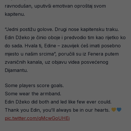
ravnodušan, uputivši emotivan oproštaj svom
kapitenu.
“Jedni postižu golove. Drugi nose kapitensku traku.
Edin Džeko je činio oboje i predvodio tim kao rijetko ko
do sada. Hvala ti, Edine – zauvijek ćeš imati posebno
mjesto u našim srcima”, poručili su iz Fenera putem
zvaničnih kanala, uz objavu videa posvećenog
Dijamantu.
Some players score goals.
Some wear the armband.
Edin Džeko did both and led like few ever could.
Thank you Edin, you’ll always be in our hearts.
pic.twitter.com/qMcwGoUHEj