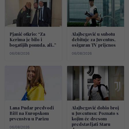
Pjanić otkrio: “Za
Alajbegović u subotu
Kerima je bilo i
debituje za Juventus,
bogatijih ponuda, ali..”
osiguran TV prijenos
06/08/2026
06/08/2026
Lana Pudar predvodi
Alajbegović dobio broj
BiH na Europskom
u Juventusu: Poznato s
prvenstvu u Parizu
kojim će dresom
predstavljati Staru
06/08/2026