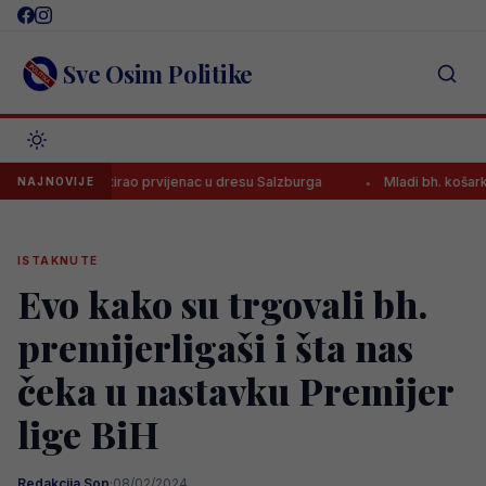
Skip
to
content
Sve Osim Politike
 komentirao prvijenac u dresu Salzburga
Mladi bh. košarkaši dana
NAJNOVIJE
ISTAKNUTE
Evo kako su trgovali bh.
premijerligaši i šta nas
čeka u nastavku Premijer
lige BiH
Redakcija Sop
·
08/02/2024