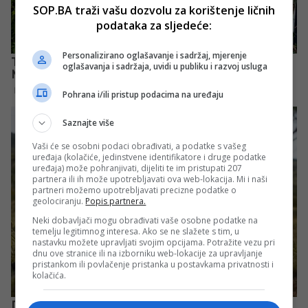
SOP.BA traži vašu dozvolu za korištenje ličnih
podataka za sljedeće:
Personalizirano oglašavanje i sadržaj, mjerenje
oglašavanja i sadržaja, uvidi u publiku i razvoj usluga
Pohrana i/ili pristup podacima na uređaju
Saznajte više
Vaši će se osobni podaci obrađivati, a podatke s vašeg
uređaja (kolačiće, jedinstvene identifikatore i druge podatke
uređaja) može pohranjivati, dijeliti te im pristupati 207
partnera ili ih može upotrebljavati ova web-lokacija. Mi i naši
partneri možemo upotrebljavati precizne podatke o
geolociranju.
Popis partnera.
Neki dobavljači mogu obrađivati vaše osobne podatke na
temelju legitimnog interesa. Ako se ne slažete s tim, u
nastavku možete upravljati svojim opcijama. Potražite vezu pri
dnu ove stranice ili na izborniku web-lokacije za upravljanje
pristankom ili povlačenje pristanka u postavkama privatnosti i
kolačića.