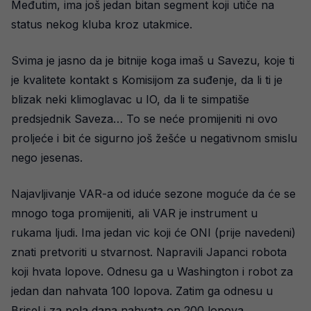
Međutim, ima još jedan bitan segment koji utiče na
status nekog kluba kroz utakmice.
Svima je jasno da je bitnije koga imaš u Savezu, koje ti
je kvalitete kontakt s Komisijom za suđenje, da li ti je
blizak neki klimoglavac u IO, da li te simpatiše
predsjednik Saveza… To se neće promijeniti ni ovo
proljeće i bit će sigurno još žešće u negativnom smislu
nego jesenas.
Najavljivanje VAR-a od iduće sezone moguće da će se
mnogo toga promijeniti, ali VAR je instrument u
rukama ljudi. Ima jedan vic koji će ONI (prije navedeni)
znati pretvoriti u stvarnost. Napravili Japanci robota
koji hvata lopove. Odnesu ga u Washington i robot za
jedan dan nahvata 100 lopova. Zatim ga odnesu u
Brisel i za pola dana nahvata on 200 lopova.