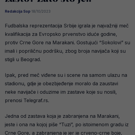
Redakcija Sop
·
18/10/2023
Fudbalska reprezentacija Srbije igrala je najvažniji meč
kvalifikacija za Evropsko prvenstvo iduće godine,
protiv Crne Gore na Marakani. Gostujući “Sokolovi” su
imali i popriličnu podršku, zbog broja navijača koji su
stigli u Beograd.
Ipak, pred meč viđene su i scene na samom ulazu na
stadionu, gdje je obezbjeđenje moralo da zaustavi
neke navijače i oduzime im zastave koje su nosili,
prenosi Telegraf.rs.
Jedna od zastava koja je zabranjena na Marakani,
jeste i ona na kojoj piše “Tuzi”, po istoimenom gradu iz
Crne Gore, a zabranjena je jer je crveno-crne boje,