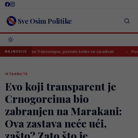
Skip
to
content
Sve Osim Politike
 potpisao za Trabzonspor, poznato koliko će zarađivati
Poznato ko
NAJNOVIJE
ISTAKNUTE
Evo koji transparent je
Crnogorcima bio
zabranjen na Marakani:
Ova zastava neće ući,
zašto? Zato što je..