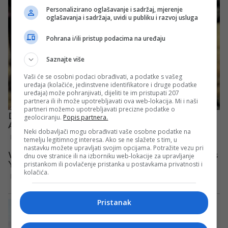
Personalizirano oglašavanje i sadržaj, mjerenje
oglašavanja i sadržaja, uvidi u publiku i razvoj usluga
Pohrana i/ili pristup podacima na uređaju
Saznajte više
Vaši će se osobni podaci obrađivati, a podatke s vašeg
uređaja (kolačiće, jedinstvene identifikatore i druge podatke
uređaja) može pohranjivati, dijeliti te im pristupati 207
partnera ili ih može upotrebljavati ova web-lokacija. Mi i naši
partneri možemo upotrebljavati precizne podatke o
geolociranju.
Popis partnera.
Neki dobavljači mogu obrađivati vaše osobne podatke na
temelju legitimnog interesa. Ako se ne slažete s tim, u
nastavku možete upravljati svojim opcijama. Potražite vezu pri
dnu ove stranice ili na izborniku web-lokacije za upravljanje
pristankom ili povlačenje pristanka u postavkama privatnosti i
kolačića.
Pristanak