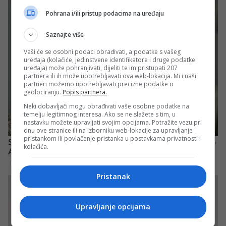
Pohrana i/ili pristup podacima na uređaju
Saznajte više
Vaši će se osobni podaci obrađivati, a podatke s vašeg
uređaja (kolačiće, jedinstvene identifikatore i druge podatke
uređaja) može pohranjivati, dijeliti te im pristupati 207
partnera ili ih može upotrebljavati ova web-lokacija. Mi i naši
partneri možemo upotrebljavati precizne podatke o
geolociranju.
Popis partnera.
Neki dobavljači mogu obrađivati vaše osobne podatke na
temelju legitimnog interesa. Ako se ne slažete s tim, u
nastavku možete upravljati svojim opcijama. Potražite vezu pri
dnu ove stranice ili na izborniku web-lokacije za upravljanje
pristankom ili povlačenje pristanka u postavkama privatnosti i
kolačića.
Pristanak
Upravljanje opcijama