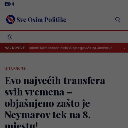
Skip
to
content
Sve Osim Politike
ciano Spalletti komentirao debi Alajbegovića za Juventus
Koju je 
NAJNOVIJE
ISTAKNUTE
Evo najvećih transfera
svih vremena –
objašnjeno zašto je
Neymarov tek na 8.
mjestu!