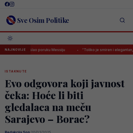
Skip
to
content
Sve Osim Politike
vno poslao poruku Messiju
“Toliko je smiren i elegantan, ali istovre
NAJNOVIJE
ISTAKNUTE
Evo odgovora koji javnost
čeka: Hoće li biti
gledalaca na meču
Sarajevo – Borac?
Redakcija Sop
·
20/03/2025