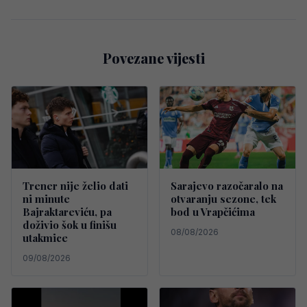
Povezane vijesti
Trener nije želio dati
Sarajevo razočaralo na
ni minute
otvaranju sezone, tek
Bajraktareviću, pa
bod u Vrapčićima
doživio šok u finišu
08/08/2026
utakmice
09/08/2026