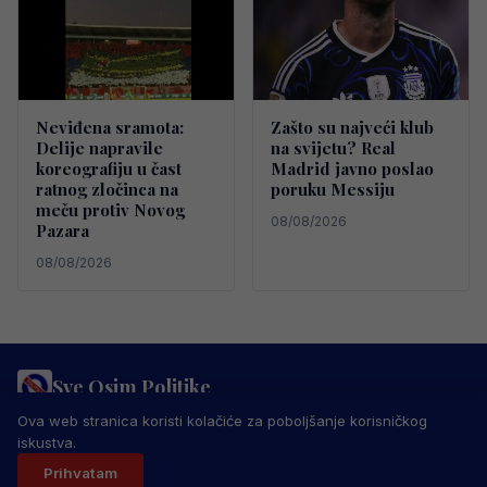
Neviđena sramota:
Zašto su najveći klub
Delije napravile
na svijetu? Real
koreografiju u čast
Madrid javno poslao
ratnog zločinca na
poruku Messiju
meču protiv Novog
08/08/2026
Pazara
08/08/2026
Sve Osim Politike
PRAVILA PRIVATNOSTI
MARKETING
USLOVI KORIŠTENJA
Ova web stranica koristi kolačiće za poboljšanje korisničkog
IMPRESSUM
KONTAKT
iskustva.
© 2026 Sve Osim Politike. Sva prava zadržana.
Prihvatam