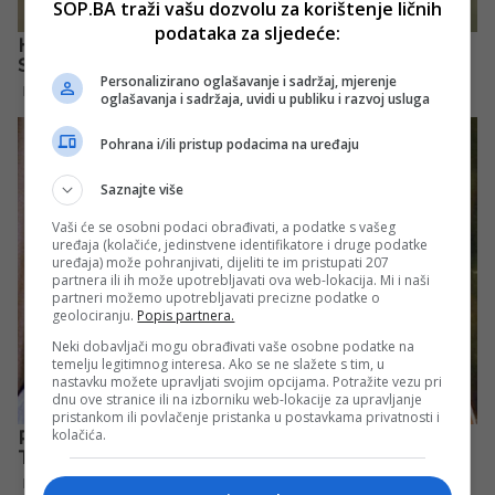
SOP.BA traži vašu dozvolu za korištenje ličnih
podataka za sljedeće:
Personalizirano oglašavanje i sadržaj, mjerenje
oglašavanja i sadržaja, uvidi u publiku i razvoj usluga
Pohrana i/ili pristup podacima na uređaju
Saznajte više
Vaši će se osobni podaci obrađivati, a podatke s vašeg
uređaja (kolačiće, jedinstvene identifikatore i druge podatke
uređaja) može pohranjivati, dijeliti te im pristupati 207
partnera ili ih može upotrebljavati ova web-lokacija. Mi i naši
partneri možemo upotrebljavati precizne podatke o
geolociranju.
Popis partnera.
Neki dobavljači mogu obrađivati vaše osobne podatke na
temelju legitimnog interesa. Ako se ne slažete s tim, u
nastavku možete upravljati svojim opcijama. Potražite vezu pri
dnu ove stranice ili na izborniku web-lokacije za upravljanje
pristankom ili povlačenje pristanka u postavkama privatnosti i
kolačića.