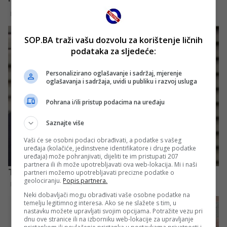
SOP.BA traži vašu dozvolu za korištenje ličnih
podataka za sljedeće:
Personalizirano oglašavanje i sadržaj, mjerenje
oglašavanja i sadržaja, uvidi u publiku i razvoj usluga
Pohrana i/ili pristup podacima na uređaju
Saznajte više
Vaši će se osobni podaci obrađivati, a podatke s vašeg
uređaja (kolačiće, jedinstvene identifikatore i druge podatke
uređaja) može pohranjivati, dijeliti te im pristupati 207
partnera ili ih može upotrebljavati ova web-lokacija. Mi i naši
partneri možemo upotrebljavati precizne podatke o
geolociranju.
Popis partnera.
Neki dobavljači mogu obrađivati vaše osobne podatke na
temelju legitimnog interesa. Ako se ne slažete s tim, u
nastavku možete upravljati svojim opcijama. Potražite vezu pri
dnu ove stranice ili na izborniku web-lokacije za upravljanje