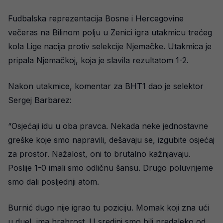
Fudbalska reprezentacija Bosne i Hercegovine
večeras na Bilinom polju u Zenici igra utakmicu trećeg
kola Lige nacija protiv selekcije Njemačke. Utakmica je
pripala Njemačkoj, koja je slavila rezultatom 1-2.
Nakon utakmice, komentar za BHT1 dao je selektor
Sergej Barbarez:
“Osjećaji idu u oba pravca. Nekada neke jednostavne
greške koje smo napravili, dešavaju se, izgubite osjećaj
za prostor. Nažalost, oni to brutalno kažnjavaju.
Poslije 1-0 imali smo odličnu šansu. Drugo poluvrijeme
smo dali posljednji atom.
Burnić dugo nije igrao tu poziciju. Momak koji zna ući
u duel, ima hrabrost. U sredini smo bili predaleko od