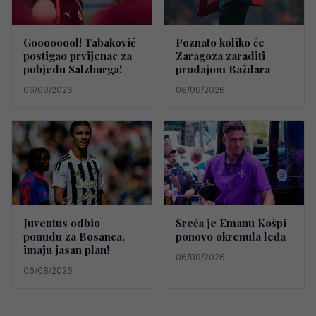
Goooooool! Tabaković
Poznato koliko će
postigao prvijenac za
Zaragoza zaraditi
pobjedu Salzburga!
prodajom Baždara
06/08/2026
06/08/2026
Juventus odbio
Sreća je Emanu Košpi
ponudu za Bosanca,
ponovo okrenula leđa
imaju jasan plan!
06/08/2026
06/08/2026