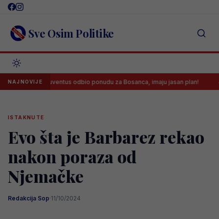
Skip
to
content
Sve Osim Politike
Juventus odbio ponudu za Bosanca, imaju jasan plan!
Sreća
NAJNOVIJE
ISTAKNUTE
Evo šta je Barbarez rekao
nakon poraza od
Njemačke
Redakcija Sop
·
11/10/2024