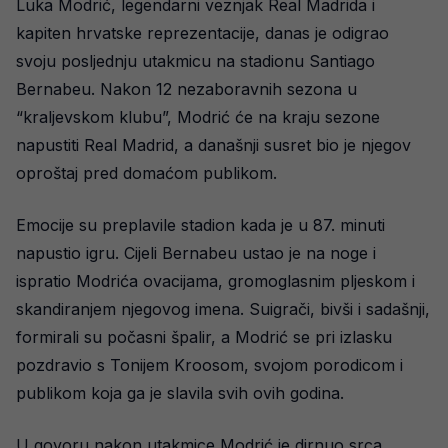
Luka Modrić, legendarni veznjak Real Madrida i
kapiten hrvatske reprezentacije, danas je odigrao
svoju posljednju utakmicu na stadionu Santiago
Bernabeu. Nakon 12 nezaboravnih sezona u
“kraljevskom klubu”, Modrić će na kraju sezone
napustiti Real Madrid, a današnji susret bio je njegov
oproštaj pred domaćom publikom.
Emocije su preplavile stadion kada je u 87. minuti
napustio igru. Cijeli Bernabeu ustao je na noge i
ispratio Modrića ovacijama, gromoglasnim pljeskom i
skandiranjem njegovog imena. Suigrači, bivši i sadašnji,
formirali su počasni špalir, a Modrić se pri izlasku
pozdravio s Tonijem Kroosom, svojom porodicom i
publikom koja ga je slavila svih ovih godina.
U govoru nakon utakmice Modrić je dirnuo srca