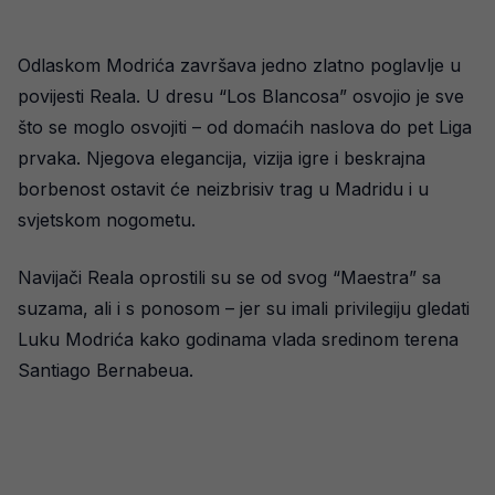
Odlaskom Modrića završava jedno zlatno poglavlje u
povijesti Reala. U dresu “Los Blancosa” osvojio je sve
što se moglo osvojiti – od domaćih naslova do pet Liga
prvaka. Njegova elegancija, vizija igre i beskrajna
borbenost ostavit će neizbrisiv trag u Madridu i u
svjetskom nogometu.
Navijači Reala oprostili su se od svog “Maestra” sa
suzama, ali i s ponosom – jer su imali privilegiju gledati
Luku Modrića kako godinama vlada sredinom terena
Santiago Bernabeua.