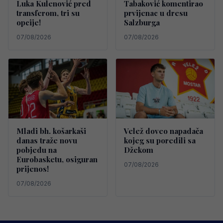
Luka Kulenović pred
Tabaković komentirao
transferom, tri su
prvijenac u dresu
opcije!
Salzburga
07/08/2026
07/08/2026
Mladi bh. košarkaši
Velež doveo napadača
danas traže novu
kojeg su poredili sa
pobjedu na
Džekom
Eurobasketu, osiguran
07/08/2026
prijenos!
07/08/2026