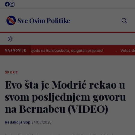
Skip
to
content
Sve Osim Politike
vu pobjedu na Eurobasketu, osiguran prijenos!
Velež doveo napada
NAJNOVIJE
SPORT
Evo šta je Modrić rekao u
svom posljednjem govoru
na Bernabeu (VIDEO)
Redakcija Sop
·
24/05/2025