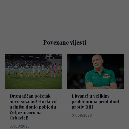
Povezane vijesti
Dramatičan početak
Litvanci u velikim
nove sezone! Husković
problemima pred duel
u finišu donio pobjedu
protiv BiH
Željezničaru na
07/08/2026
Grbavici!
07/08/2026