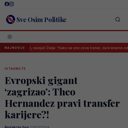
Skip
to
content
Sve Osim Politike
Grbavici, navijači Želje: “Kako se ono zove trener, da krenemo odmah psova
NAJNOVIJE
ISTAKNUTE
Evropski gigant
‘zagrizao’: Theo
Hernandez pravi transfer
karijere?!
Redakcija Sop
·
23/03/2024