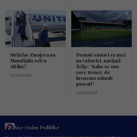
Strijelac Zmajeva na
Poznati sastavi za meč
Mundijalu seli u
na Grbavici, navijači
Afriku?
Želje: “Kako se ono
zove trener, da
07/08/2026
krenemo odmah
psovati”
07/08/2026
Sve Osim Politike
PRAVILA PRIVATNOSTI
MARKETING
USLOVI KORIŠTENJA