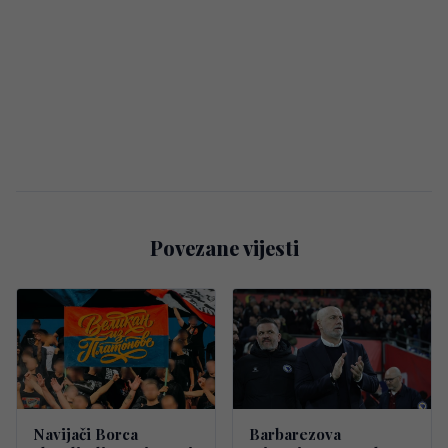
Povezane vijesti
Navijači Borca
Barbarezova