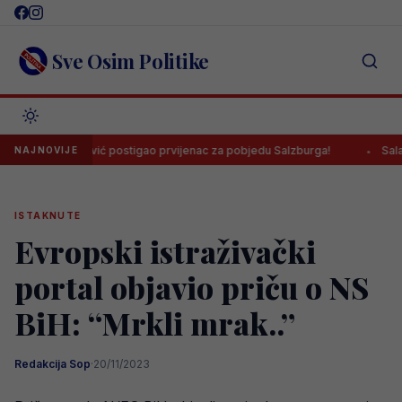
Skip
to
content
Sve Osim Politike
Tabaković postigao prvijenac za pobjedu Salzburga!
Salah potpis
NAJNOVIJE
ISTAKNUTE
Evropski istraživački
portal objavio priču o NS
BiH: “Mrkli mrak..”
Redakcija Sop
·
20/11/2023