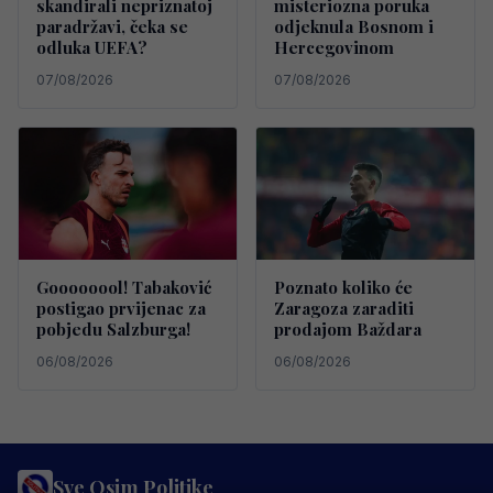
skandirali nepriznatoj
misteriozna poruka
paradržavi, čeka se
odjeknula Bosnom i
odluka UEFA?
Hercegovinom
07/08/2026
07/08/2026
Goooooool! Tabaković
Poznato koliko će
postigao prvijenac za
Zaragoza zaraditi
pobjedu Salzburga!
prodajom Baždara
06/08/2026
06/08/2026
Sve Osim Politike