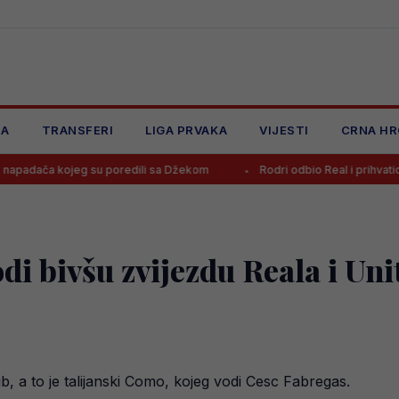
JA
TRANSFERI
LIGA PRVAKA
VIJESTI
CRNA HR
g su poredili sa Džekom
Rodri odbio Real i prihvatio ponudu Barce
i bivšu zvijezdu Reala i Uni
 a to je talijanski Como, kojeg vodi Cesc Fabregas.