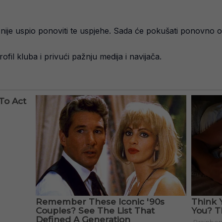
nije uspio ponoviti te uspjehe. Sada će pokušati ponovno oživj
il kluba i privući pažnju medija i navijača.