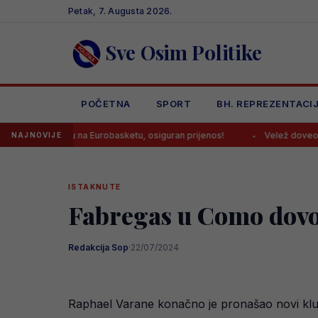
Skip
Petak, 7. Augusta 2026.
to
content
Sve Osim Politike
POČETNA
SPORT
BH. REPREZENTACI
edu na Eurobasketu, osiguran prijenos!
Velež doveo napadača koje
NAJNOVIJE
ISTAKNUTE
Fabregas u Como dovod
Redakcija Sop
·
22/07/2024
Raphael Varane konačno je pronašao novi klub,