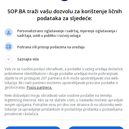
SOP.BA traži vašu dozvolu za korištenje ličnih
podataka za sljedeće:
Personalizirano oglašavanje i sadržaj, mjerenje oglašavanja i
sadržaja, uvidi u publiku i razvoj usluga
Pohrana i/ili pristup podacima na uređaju
Saznajte više
Vaši će se osobni podaci obrađivati, a podatke s vašeg uređaja (kolačiće,
jedinstvene identifikatore i druge podatke uređaja) može pohranjivati,
dijeliti te im pristupati 207 partnera ili ih može upotrebljavati ova web-
lokacija. Mi i naši partneri možemo upotrebljavati precizne podatke o
geolociranju.
Popis partnera.
Neki dobavljači mogu obrađivati vaše osobne podatke na temelju
legitimnog interesa. Ako se ne slažete s tim, u nastavku možete upravljati
svojim opcijama. Potražite vezu pri dnu ove stranice ili na izborniku web-
lokacije za upravljanje pristankom ili povlačenje pristanka u postavkama
privatnosti i kolačića.