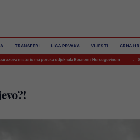
JA
TRANSFERI
LIGA PRVAKA
VIJESTI
CRNA HR
iozna poruka odjeknula Bosnom i Hercegovinom
Goooooool! Tabak
jevo?!