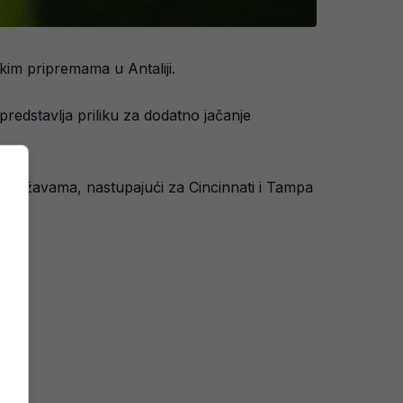
kim pripremama u Antaliji.
redstavlja priliku za dodatno jačanje
im Državama, nastupajući za Cincinnati i Tampa