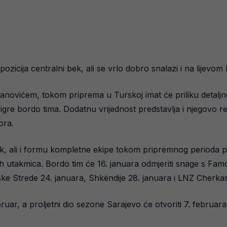
 pozicija centralni bek, ali se vrlo dobro snalazi i na lijevo
novićem, tokom priprema u Turskoj imat će priliku detaljno 
 igre bordo tima. Dodatnu vrijednost predstavlja i njegovo r
ora.
inak, ali i formu kompletne ekipe tokom pripremnog perioda
ih utakmica. Bordo tim će 16. januara odmjeriti snage s Fam
ske Strede 24. januara, Shkëndije 28. januara i LNZ Cherkas
ruar, a proljetni dio sezone Sarajevo će otvoriti 7. februar