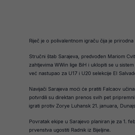
Riječ je o polivalentnom igraču čija je prirodna
Stručni štab Sarajeva, predvođen Mariom Cvita
zahtjevima WWin lige BiH i uklopiti se u sistem
već nastupao za U17 i U20 selekcije El Salvad
Navijači Sarajeva moći će pratiti Falcaov uč
potvrdili su direktan prenos svih pet pripremn
igrati protiv Zorye Luhansk 21. januara, Dunaj
Povratak ekipe u Sarajevo planiran je za 1. feb
prvenstva ugostiti Radnik iz Bijeljine.