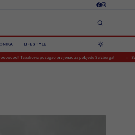
ONIKA
LIFESTYLE
ović postigao prvijenac za pobjedu Salzburga!
Salah potpisao za 