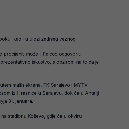
m boku, kao i u ulozi zadnjeg veznog.
procijeniti može li Falcao odgovoriti
eprezentativno iskustvo, s obzirom na to da je
 putem malih ekrana. FK Sarajevo i MYTV
osom iz Hrasnice u Sarajevu, dok će u Antaliji
yja 31. januara.
a na stadionu Koševo, gdje će u okviru