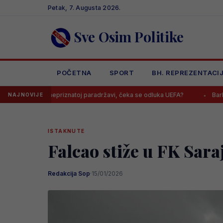
Skip
Petak, 7. Augusta 2026.
to
content
Sve Osim Politike
POČETNA
SPORT
BH. REPREZENTACI
i nepriznatoj paradržavi, čeka se odluka UEFA?
Barbarezova mister
NAJNOVIJE
ISTAKNUTE
Falcao stiže u FK Sara
Redakcija Sop
·
15/01/2026