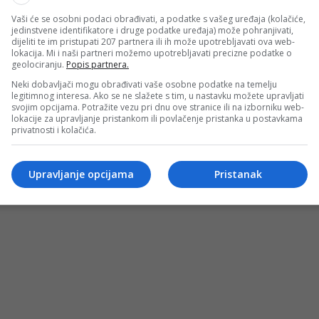
Vaši će se osobni podaci obrađivati, a podatke s vašeg uređaja (kolačiće,
jedinstvene identifikatore i druge podatke uređaja) može pohranjivati,
dijeliti te im pristupati 207 partnera ili ih može upotrebljavati ova web-
lokacija. Mi i naši partneri možemo upotrebljavati precizne podatke o
geolociranju.
Popis partnera.
Neki dobavljači mogu obrađivati vaše osobne podatke na temelju
legitimnog interesa. Ako se ne slažete s tim, u nastavku možete upravljati
svojim opcijama. Potražite vezu pri dnu ove stranice ili na izborniku web-
lokacije za upravljanje pristankom ili povlačenje pristanka u postavkama
privatnosti i kolačića.
Upravljanje opcijama
Pristanak