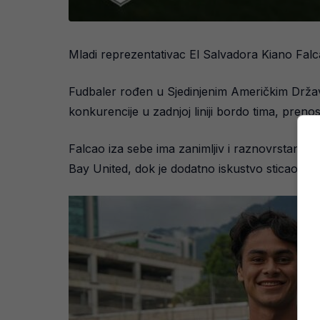
Mladi reprezentativac El Salvadora Kiano Falc
Fudbaler rođen u Sjedinjenim Američkim Država
konkurencije u zadnjoj liniji bordo tima, prenosi
Falcao iza sebe ima zanimljiv i raznovrstan ra
Bay United, dok je dodatno iskustvo sticao i