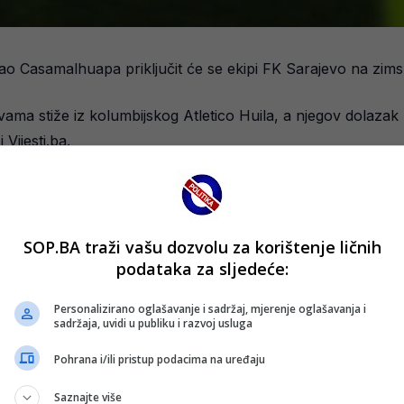
ao Casamalhuapa priključit će se ekipi FK Sarajevo na zims
ma stiže iz kolumbijskog Atletico Huila, a njegov dolazak p
 Vijesti.ba.
zvojni put. Omladinski staž gradio je u Sjedinjenim Američk
 tokom boravka na probi u španskom Rayo Vallecanu.
SOP.BA traži vašu dozvolu za korištenje ličnih
podataka za sljedeće:
Personalizirano oglašavanje i sadržaj, mjerenje oglašavanja i
sadržaja, uvidi u publiku i razvoj usluga
Pohrana i/ili pristup podacima na uređaju
Saznajte više