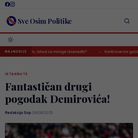
Skip
to
content
Sve Osim Politike
s Realom, ishod će mnoge iznenaditi?
Kontroverzni gazda s Balkana
NAJNOVIJE
ISTAKNUTE
Fantastičan drugi
pogodak Demirovića!
Redakcija Sop
·
26/08/2025