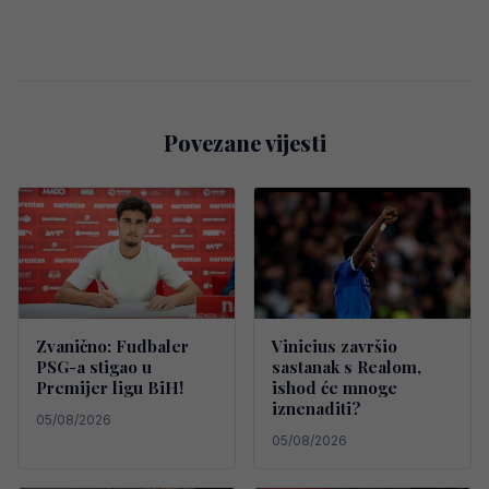
Povezane vijesti
Zvanično: Fudbaler
Vinicius završio
PSG-a stigao u
sastanak s Realom,
Premijer ligu BiH!
ishod će mnoge
iznenaditi?
05/08/2026
05/08/2026