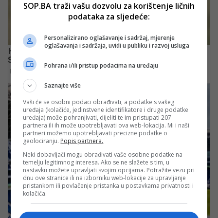
SOP.BA traži vašu dozvolu za korištenje ličnih
podataka za sljedeće:
Personalizirano oglašavanje i sadržaj, mjerenje
oglašavanja i sadržaja, uvidi u publiku i razvoj usluga
Pohrana i/ili pristup podacima na uređaju
Saznajte više
Vaši će se osobni podaci obrađivati, a podatke s vašeg
uređaja (kolačiće, jedinstvene identifikatore i druge podatke
uređaja) može pohranjivati, dijeliti te im pristupati 207
partnera ili ih može upotrebljavati ova web-lokacija. Mi i naši
partneri možemo upotrebljavati precizne podatke o
geolociranju.
Popis partnera.
Neki dobavljači mogu obrađivati vaše osobne podatke na
temelju legitimnog interesa. Ako se ne slažete s tim, u
nastavku možete upravljati svojim opcijama. Potražite vezu pri
dnu ove stranice ili na izborniku web-lokacije za upravljanje
pristankom ili povlačenje pristanka u postavkama privatnosti i
kolačića.