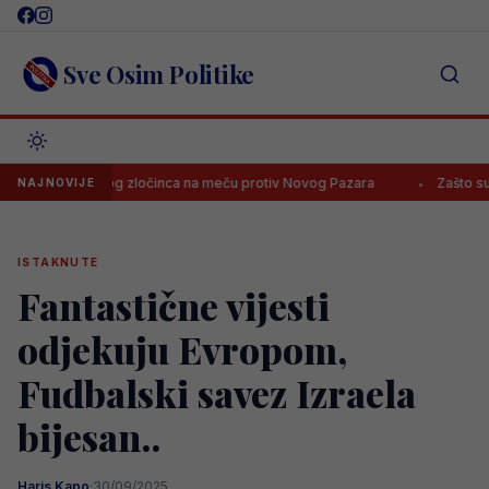
Skip
to
content
Sve Osim Politike
ast ratnog zločinca na meču protiv Novog Pazara
Zašto su najveći 
NAJNOVIJE
ISTAKNUTE
Fantastične vijesti
odjekuju Evropom,
Fudbalski savez Izraela
bijesan..
Haris Kapo
·
30/09/2025