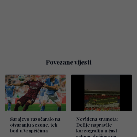
Povezane vijesti
Sarajevo razočaralo na
Neviđena sramota:
otvaranju sezone, tek
Delije napravile
bod u Vrapčićima
koreografiju u čast
ratnog zločinca na