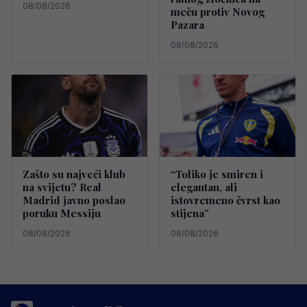
08/08/2026
meču protiv Novog
Pazara
08/08/2026
Zašto su najveći klub
“Toliko je smiren i
na svijetu? Real
elegantan, ali
Madrid javno poslao
istovremeno čvrst kao
poruku Messiju
stijena”
08/08/2026
08/08/2026