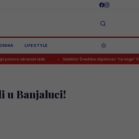
ONIKA
LIFESTYLE
renula leđa
Selektor Švedske otputovao “na noge” Smajloviću, b
i u Banjaluci!