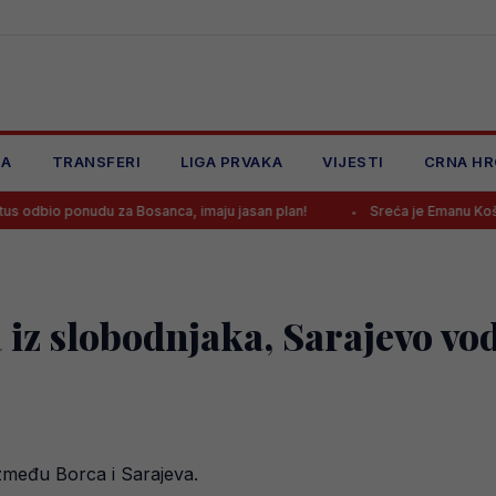
JA
TRANSFERI
LIGA PRVAKA
VIJESTI
CRNA HR
udu za Bosanca, imaju jasan plan!
Sreća je Emanu Košpi ponovo ok
a iz slobodnjaka, Sarajevo vod
između Borca i Sarajeva.