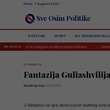
Skip
Petak, 7. Augusta 2026.
to
content
Sve Osim Politike
POČETNA
SPORT
BH. REPREZENTACI
 koliko će Zaragoza zaraditi prodajom Baždara
Juventus odbio pon
NAJNOVIJE
ISTAKNUTE
Fantazija Guliashvilij
Redakcija Sop
·
21/09/2024
U Banjaluci se igra derbi susret sedmog kola 