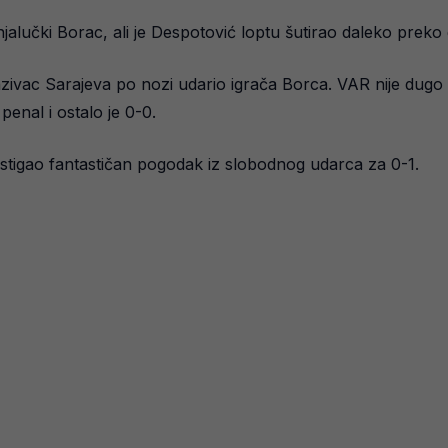
alučki Borac, ali je Despotović loptu šutirao daleko preko 
nzivac Sarajeva po nozi udario igrača Borca. VAR nije dugo 
enal i ostalo je 0-0.
ostigao fantastičan pogodak iz slobodnog udarca za 0-1.