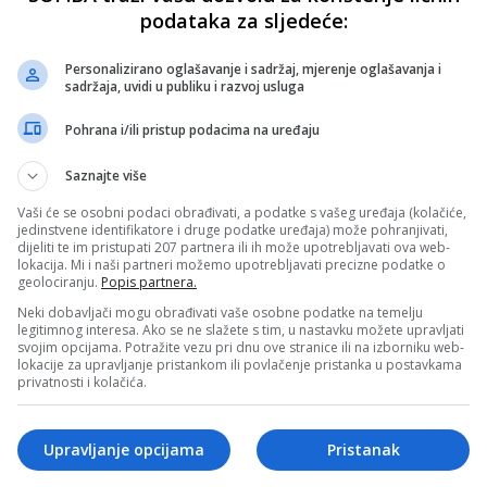
podataka za sljedeće:
Personalizirano oglašavanje i sadržaj, mjerenje oglašavanja i
sadržaja, uvidi u publiku i razvoj usluga
Pohrana i/ili pristup podacima na uređaju
Saznajte više
Vaši će se osobni podaci obrađivati, a podatke s vašeg uređaja (kolačiće,
jedinstvene identifikatore i druge podatke uređaja) može pohranjivati,
dijeliti te im pristupati 207 partnera ili ih može upotrebljavati ova web-
lokacija. Mi i naši partneri možemo upotrebljavati precizne podatke o
geolociranju.
Popis partnera.
Neki dobavljači mogu obrađivati vaše osobne podatke na temelju
legitimnog interesa. Ako se ne slažete s tim, u nastavku možete upravljati
svojim opcijama. Potražite vezu pri dnu ove stranice ili na izborniku web-
lokacije za upravljanje pristankom ili povlačenje pristanka u postavkama
privatnosti i kolačića.
Upravljanje opcijama
Pristanak