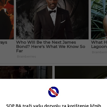
SOP.BA traži vašu dozvolu za korištenje ličnih