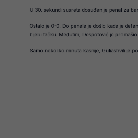
U 30. sekundi susreta dosuđen je penal za banj
Ostalo je 0-0. Do penala je došlo kada je defa
bijelu tačku. Međutim, Despotović je promašio p
Samo nekoliko minuta kasnije, Guliashvili je p