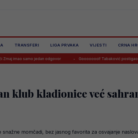
JA
TRANSFERI
LIGA PRVAKA
VIJESTI
CRNA HR
ao samo jedan odgovor
Goooooool! Tabaković postigao prvijenac 
dan klub kladionice već sahran
o snažne momčadi, bez jasnog favorita za osvajanje naslov