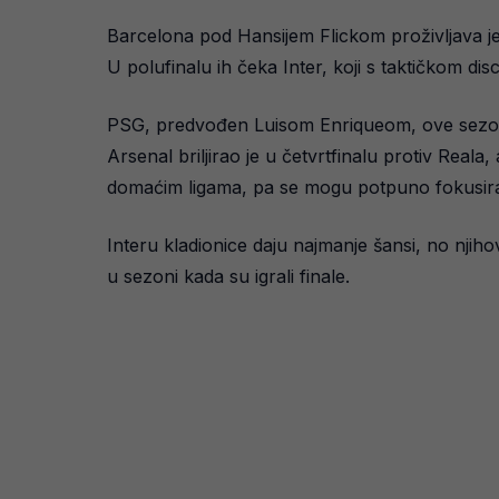
Barcelona pod Hansijem Flickom proživljava jed
U polufinalu ih čeka Inter, koji s taktičkom 
PSG, predvođen Luisom Enriqueom, ove sezone i
Arsenal briljirao je u četvrtfinalu protiv Real
domaćim ligama, pa se mogu potpuno fokusirat
Interu kladionice daju najmanje šansi, no njiho
u sezoni kada su igrali finale.