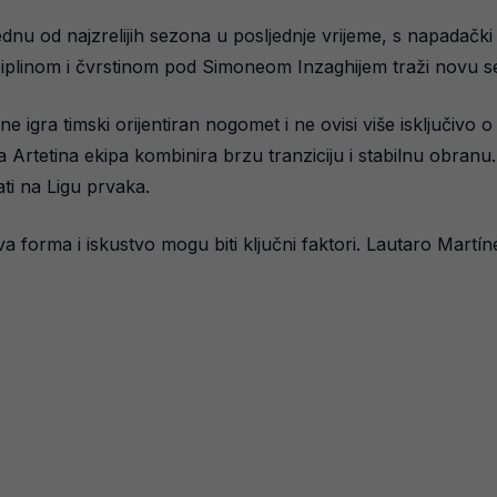
nu od najzrelijih sezona u posljednje vrijeme, s napadački
disciplinom i čvrstinom pod Simoneom Inzaghijem traži novu 
gra timski orijentiran nogomet i ne ovisi više isključivo 
a, a Artetina ekipa kombinira brzu tranziciju i stabilnu obra
i na Ligu prvaka.
va forma i iskustvo mogu biti ključni faktori. Lautaro Martín