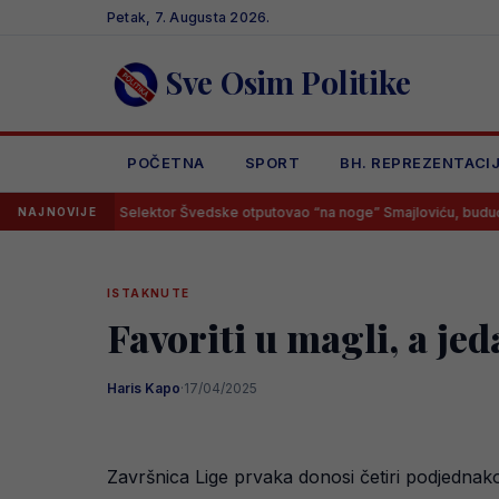
Skip
Petak, 7. Augusta 2026.
to
content
Sve Osim Politike
POČETNA
SPORT
BH. REPREZENTACI
Selektor Švedske otputovao “na noge” Smajloviću, budući Zmaj im
NAJNOVIJE
ISTAKNUTE
Favoriti u magli, a je
Haris Kapo
·
17/04/2025
Završnica Lige prvaka donosi četiri podjednak