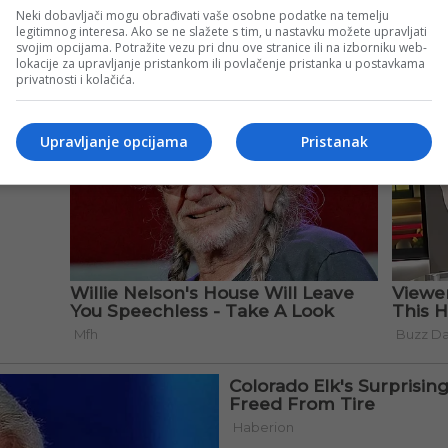
Neki dobavljači mogu obrađivati vaše osobne podatke na temelju
legitimnog interesa. Ako se ne slažete s tim, u nastavku možete upravljati
svojim opcijama. Potražite vezu pri dnu ove stranice ili na izborniku web-
lokacije za upravljanje pristankom ili povlačenje pristanka u postavkama
privatnosti i kolačića.
Upravljanje opcijama
Pristanak