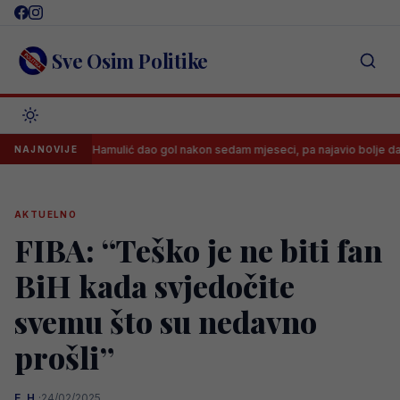
Skip
to
content
Sve Osim Politike
Said Hamulić dao gol nakon sedam mjeseci, pa najavio bolje dane
NAJNOVIJE
AKTUELNO
FIBA: “Teško je ne biti fan
BiH kada svjedočite
svemu što su nedavno
prošli”
E. H.
·
24/02/2025