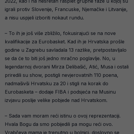
2022, kao i na nesretan rasplet grupne faze u kojoj su
igrali protiv Slovenije, Francuske, Njemačke i Litvanije,
a nisu uspjeli izboriti nokaut rundu.
– To ih je još više zbližilo, fokusirajući se na nove
kvalifikacije za Eurobasket. Kad ih je Hrvatska prošle
godine u Zagrebu savladala 13 razlike, pretpostavljalo
se da će to biti još jedno mračno poglavlje. No, u
legendarnoj dvorani Mirza Delibašić, Atić, Musa i ostali
priredili su show, postigli nevjerovatnih 110 poena,
nadmašivši Hrvatsku za 20 i stigli na korak do
Eurobasketa – dodaje FIBA i podsjeća na Musinu
izvjavu poslije velike pobjede nad Hrvatskom.
– Sada vam moram reći istinu o ovoj reprezentaciji.
Hvala Bogu da smo pobijedili pa mogu reći ovo.
Vrabčeva mama je trenutno u bolnici, doslovno se