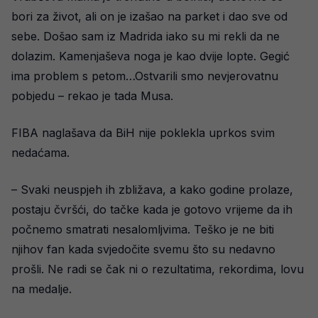
bori za život, ali on je izašao na parket i dao sve od
sebe. Došao sam iz Madrida iako su mi rekli da ne
dolazim. Kamenjaševa noga je kao dvije lopte. Gegić
ima problem s petom…Ostvarili smo nevjerovatnu
pobjedu – rekao je tada Musa.
FIBA naglašava da BiH nije poklekla uprkos svim
nedaćama.
– Svaki neuspjeh ih zbližava, a kako godine prolaze,
postaju čvršći, do tačke kada je gotovo vrijeme da ih
počnemo smatrati nesalomljvima. Teško je ne biti
njihov fan kada svjedočite svemu što su nedavno
prošli. Ne radi se čak ni o rezultatima, rekordima, lovu
na medalje.