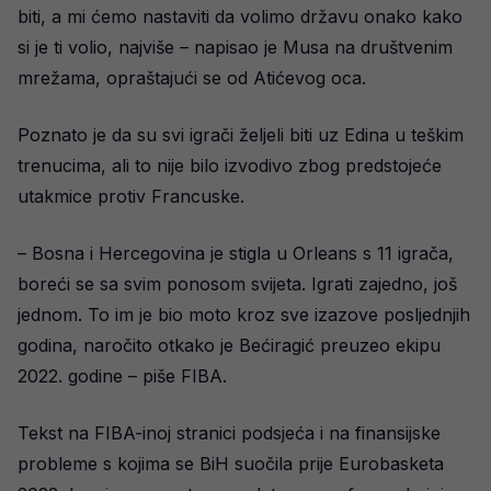
biti, a mi ćemo nastaviti da volimo državu onako kako
si je ti volio, najviše – napisao je Musa na društvenim
mrežama, opraštajući se od Atićevog oca.
Poznato je da su svi igrači željeli biti uz Edina u teškim
trenucima, ali to nije bilo izvodivo zbog predstojeće
utakmice protiv Francuske.
– Bosna i Hercegovina je stigla u Orleans s 11 igrača,
boreći se sa svim ponosom svijeta. Igrati zajedno, još
jednom. To im je bio moto kroz sve izazove posljednjih
godina, naročito otkako je Bećiragić preuzeo ekipu
2022. godine – piše FIBA.
Tekst na FIBA-inoj stranici podsjeća i na finansijske
probleme s kojima se BiH suočila prije Eurobasketa