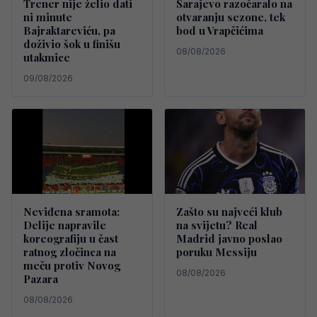
Trener nije želio dati
Sarajevo razočaralo na
ni minute
otvaranju sezone, tek
Bajraktareviću, pa
bod u Vrapčićima
doživio šok u finišu
08/08/2026
utakmice
09/08/2026
Neviđena sramota:
Zašto su najveći klub
Delije napravile
na svijetu? Real
koreografiju u čast
Madrid javno poslao
ratnog zločinca na
poruku Messiju
meču protiv Novog
08/08/2026
Pazara
08/08/2026