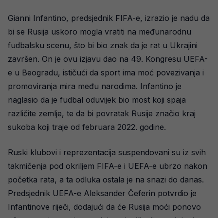
Gianni Infantino, predsjednik FIFA-e, izrazio je nadu da
bi se Rusija uskoro mogla vratiti na međunarodnu
fudbalsku scenu, što bi bio znak da je rat u Ukrajini
završen. On je ovu izjavu dao na 49. Kongresu UEFA-
e u Beogradu, ističući da sport ima moć povezivanja i
promoviranja mira među narodima. Infantino je
naglasio da je fudbal oduvijek bio most koji spaja
različite zemlje, te da bi povratak Rusije značio kraj
sukoba koji traje od februara 2022. godine.
Ruski klubovi i reprezentacija suspendovani su iz svih
takmičenja pod okriljem FIFA-e i UEFA-e ubrzo nakon
početka rata, a ta odluka ostala je na snazi do danas.
Predsjednik UEFA-e Aleksander Čeferin potvrdio je
Infantinove riječi, dodajući da će Rusija moći ponovo