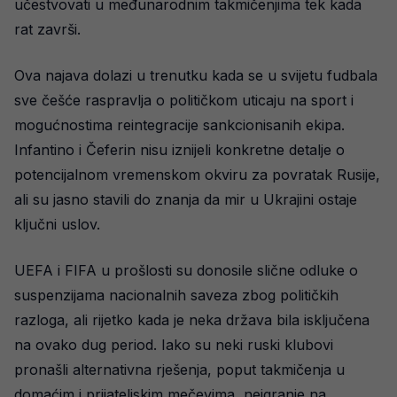
učestvovati u međunarodnim takmičenjima tek kada
rat završi.
Ova najava dolazi u trenutku kada se u svijetu fudbala
sve češće raspravlja o političkom uticaju na sport i
mogućnostima reintegracije sankcionisanih ekipa.
Infantino i Čeferin nisu iznijeli konkretne detalje o
potencijalnom vremenskom okviru za povratak Rusije,
ali su jasno stavili do znanja da mir u Ukrajini ostaje
ključni uslov.
UEFA i FIFA u prošlosti su donosile slične odluke o
suspenzijama nacionalnih saveza zbog političkih
razloga, ali rijetko kada je neka država bila isključena
na ovako dug period. Iako su neki ruski klubovi
pronašli alternativna rješenja, poput takmičenja u
domaćim i prijateljskim mečevima, neigranje na