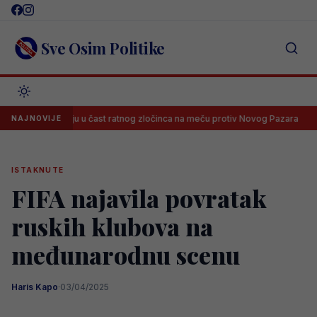
Skip
to
content
Sve Osim Politike
reografiju u čast ratnog zločinca na meču protiv Novog Pazara
Zašt
NAJNOVIJE
ISTAKNUTE
FIFA najavila povratak
ruskih klubova na
međunarodnu scenu
Haris Kapo
·
03/04/2025