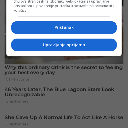
dnu ove stranice ili na izborniku web-lokacije za upravljanje
pristankom ili povlačenje pristanka u postavkama privatnosti i
kolačića.
Pristanak
Upravljanje opcijama