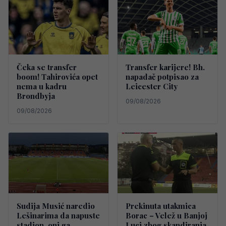
Čeka se transfer
Transfer karijere! Bh.
boom! Tahirovića opet
napadač potpisao za
nema u kadru
Leicester City
Brondbyja
09/08/2026
09/08/2026
Sudija Musić naredio
Prekinuta utakmica
Lešinarima da napuste
Borac – Velež u Banjoj
stadion, oni ga
Luci zbog skandiranja