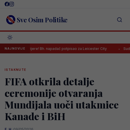
Skip
to
content
Sve Osim Politike
er karijere! Bh. napadač potpisao za Leicester City
Sudija Musić na
NAJNOVIJE
ISTAKNUTE
FIFA otkrila detalje
ceremonije otvaranja
Mundijala uoči utakmice
Kanade i BiH
E. H.
·
09/05/2026