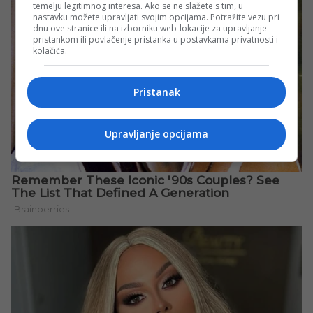
temelju legitimnog interesa. Ako se ne slažete s tim, u
nastavku možete upravljati svojim opcijama. Potražite vezu pri
dnu ove stranice ili na izborniku web-lokacije za upravljanje
pristankom ili povlačenje pristanka u postavkama privatnosti i
kolačića.
Pristanak
Upravljanje opcijama