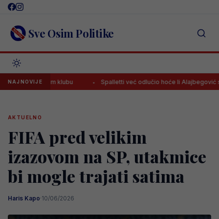
Skip
to
content
Sve Osim Politike
 novom klubu
Spalletti već odlučio hoće li Alajbegović sutra protiv 
NAJNOVIJE
AKTUELNO
FIFA pred velikim
izazovom na SP, utakmice
bi mogle trajati satima
Haris Kapo
·
10/06/2026