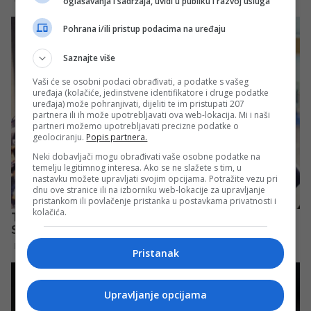
oglašavanja i sadržaja, uvidi u publiku i razvoj usluga
Pohrana i/ili pristup podacima na uređaju
Saznajte više
Vaši će se osobni podaci obrađivati, a podatke s vašeg
uređaja (kolačiće, jedinstvene identifikatore i druge podatke
uređaja) može pohranjivati, dijeliti te im pristupati 207
partnera ili ih može upotrebljavati ova web-lokacija. Mi i naši
partneri možemo upotrebljavati precizne podatke o
geolociranju.
Popis partnera.
Neki dobavljači mogu obrađivati vaše osobne podatke na
temelju legitimnog interesa. Ako se ne slažete s tim, u
nastavku možete upravljati svojim opcijama. Potražite vezu pri
dnu ove stranice ili na izborniku web-lokacije za upravljanje
pristankom ili povlačenje pristanka u postavkama privatnosti i
kolačića.
Pristanak
Upravljanje opcijama