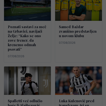
Poznati sastavi za meč
Samed Baždar
na Grbavici, navijači
zvanično predstavljen
Želje: “Kako se ono
u novom klubu
zove trener, da
07/08/2026
krenemo odmah
psovati”
07/08/2026
Spalletti već odlučio
Luka Kulenović pred
hoće li Alajbegović
transferom, tri su