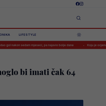
ONIKA
LIFESTYLE
dam mjeseci, pa najavio bolje dane
Koju je ocjenu Alajbegović dob
oglo bi imati čak 64