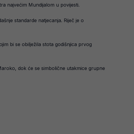
tra najvećim Mundijalom u povijesti.
šnje standarde natjecanja. Riječ je o
m bi se obilježila stota godišnjica prvog
 i Maroko, dok će se simbolične utakmice grupne