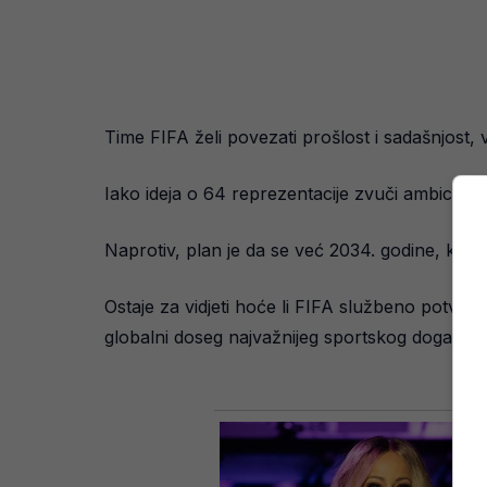
Time FIFA želi povezati prošlost i sadašnjost, 
Iako ideja o 64 reprezentacije zvuči ambicio
Naprotiv, plan je da se već 2034. godine, kada
Ostaje za vidjeti hoće li FIFA službeno potvrd
globalni doseg najvažnijeg sportskog događaja 