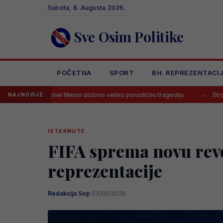
Skip
Subota, 8. Augusta 2026.
to
content
Sve Osim Politike
POČETNA
SPORT
BH. REPREZENTACI
onel Messi doživio veliku porodičnu tragediju
Stroga disciplina u R
NAJNOVIJE
ISTAKNUTE
FIFA sprema novu revo
reprezentacije
Redakcija Sop
·
03/05/2026