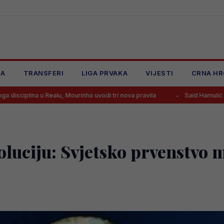
JA
TRANSFERI
LIGA PRVAKA
VIJESTI
CRNA HR
ealu, Mourinho uvodi tri nova pravila
Said Hamulić dao gol nakon se
luciju: Svjetsko prvenstvo m