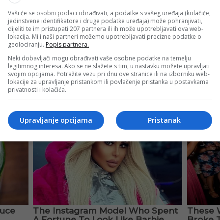
Vaši će se osobni podaci obrađivati, a podatke s vašeg uređaja (kolačiće,
jedinstvene identifikatore i druge podatke uređaja) može pohranjivati,
dijeliti te im pristupati 207 partnera ili ih može upotrebljavati ova web-
lokacija. Mi i naši partneri možemo upotrebljavati precizne podatke o
geolociranju.
Popis partnera.
Neki dobavljači mogu obrađivati vaše osobne podatke na temelju
legitimnog interesa. Ako se ne slažete s tim, u nastavku možete upravljati
svojim opcijama. Potražite vezu pri dnu ove stranice ili na izborniku web-
lokacije za upravljanje pristankom ili povlačenje pristanka u postavkama
privatnosti i kolačića.
Upravljanje opcijama
Pristanak