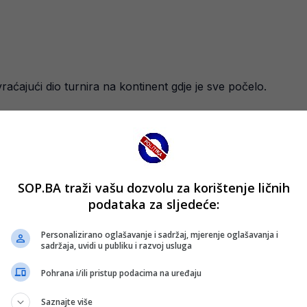
vraćajući dio turnira na kontinent gdje je sve počelo.
zno, zasad nema naznaka da bi takav format postao standar
 će domaćin biti Saudijska Arabija, natjecanje vrati na već 
SOP.BA traži vašu dozvolu za korištenje ličnih
iti ovu ideju, no jasno je da krovna nogometna organizacija 
podataka za sljedeće:
na svijetu.
Personalizirano oglašavanje i sadržaj, mjerenje oglašavanja i
sadržaja, uvidi u publiku i razvoj usluga
Pohrana i/ili pristup podacima na uređaju
Saznajte više