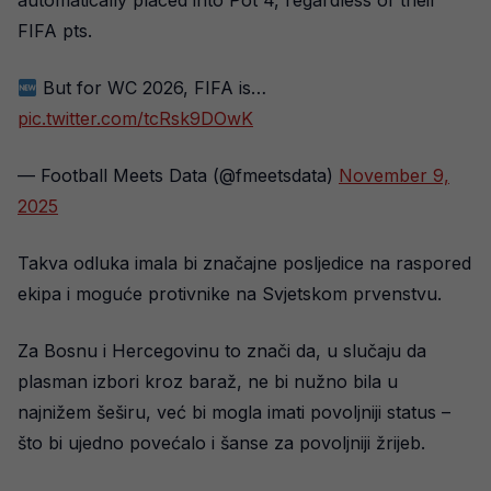
automatically placed into Pot 4, regardless of their
FIFA pts.
But for WC 2026, FIFA is…
pic.twitter.com/tcRsk9DOwK
— Football Meets Data (@fmeetsdata)
November 9,
2025
Takva odluka imala bi značajne posljedice na raspored
ekipa i moguće protivnike na Svjetskom prvenstvu.
Za Bosnu i Hercegovinu to znači da, u slučaju da
plasman izbori kroz baraž, ne bi nužno bila u
najnižem šeširu, već bi mogla imati povoljniji status –
što bi ujedno povećalo i šanse za povoljniji žrijeb.