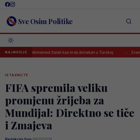
Skip
to
content
Sve Osim Politike
Mohamed Salah kao kralj dočekan u Turskoj
Zvanično: Fudb
NAJNOVIJE
ISTAKNUTE
FIFA spremila veliku
promjenu žrijeba za
Mundijal: Direktno se tiče
i Zmajeva
Redakcija Sop
·
09/11/2025