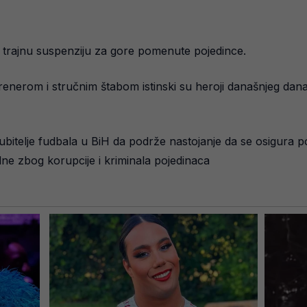
i trajnu suspenziju za gore pomenute pojedince.
renerom i stručnim štabom istinski su heroji današnjeg dan
ljubitelje fudbala u BiH da podrže nastojanje da se osigura p
ne zbog korupcije i kriminala pojedinaca