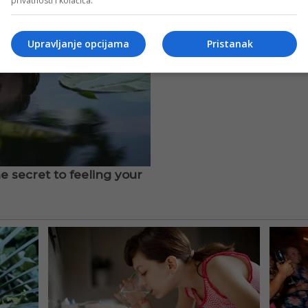
privatnosti i kolačića.
Upravljanje opcijama
Pristanak