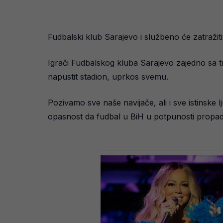
Fudbalski klub Sarajevo i službeno će zatražit
Igrači Fudbalskog kluba Sarajevo zajedno sa t
napustit stadion, uprkos svemu.
Pozivamo sve naše navijače, ali i sve istinske 
opasnost da fudbal u BiH u potpunosti propad