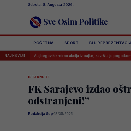
Skip
Subota, 8. Augusta 2026.
to
content
Sve Osim Politike
POČETNA
SPORT
BH. REPREZENTACI
Alajbegović kreirao akciju iz bajke, završila je pogotkom
Le
NAJNOVIJE
ISTAKNUTE
FK Sarajevo izdao oštr
odstranjeni!”
Redakcija Sop
·
18/05/2025