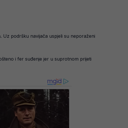
a. Uz podršku navijača uspjeli su neporaženi
ošteno i fer suđenje jer u suprotnom prijeti