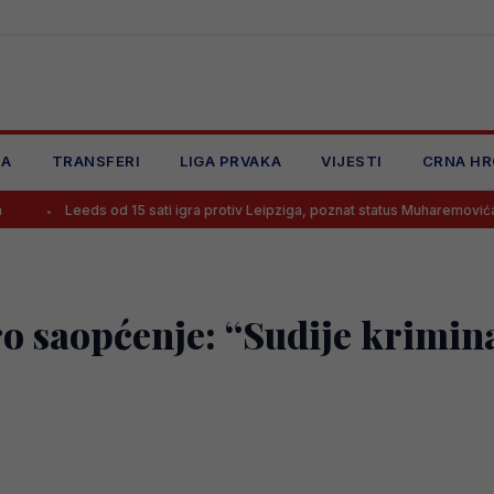
JA
TRANSFERI
LIGA PRVAKA
VIJESTI
CRNA HR
eds od 15 sati igra protiv Leipziga, poznat status Muharemovića
Li
o saopćenje: “Sudije krimina