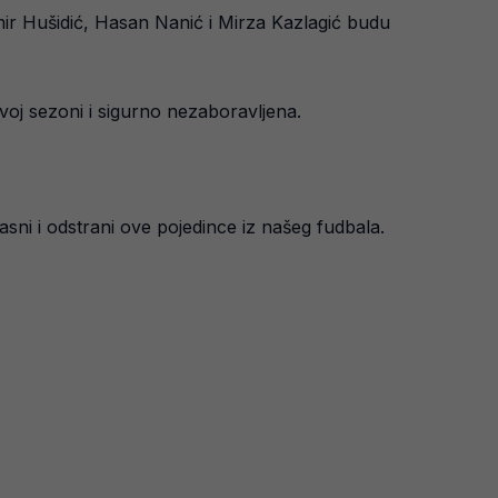
mir Hušidić, Hasan Nanić i Mirza Kazlagić budu
voj sezoni i sigurno nezaboravljena.
sni i odstrani ove pojedince iz našeg fudbala.