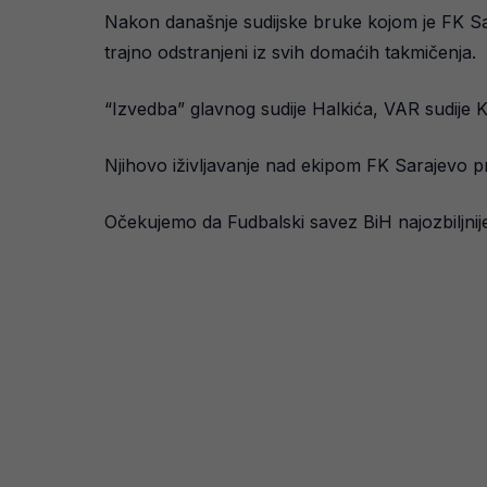
Nakon današnje sudijske bruke kojom je FK Sar
trajno odstranjeni iz svih domaćih takmičenja.
“Izvedba” glavnog sudije Halkića, VAR sudije K
Njihovo iživljavanje nad ekipom FK Sarajevo pr
Očekujemo da Fudbalski savez BiH najozbiljnije