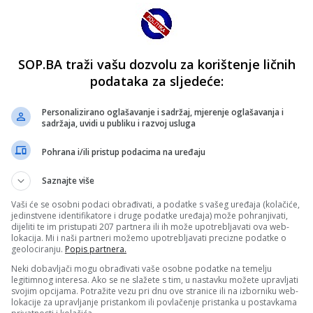
SOP.BA traži vašu dozvolu za korištenje ličnih
podataka za sljedeće:
Personalizirano oglašavanje i sadržaj, mjerenje oglašavanja i
sadržaja, uvidi u publiku i razvoj usluga
Pohrana i/ili pristup podacima na uređaju
Saznajte više
Vaši će se osobni podaci obrađivati, a podatke s vašeg uređaja (kolačiće,
jedinstvene identifikatore i druge podatke uređaja) može pohranjivati,
dijeliti te im pristupati 207 partnera ili ih može upotrebljavati ova web-
lokacija. Mi i naši partneri možemo upotrebljavati precizne podatke o
geolociranju.
Popis partnera.
Neki dobavljači mogu obrađivati vaše osobne podatke na temelju
legitimnog interesa. Ako se ne slažete s tim, u nastavku možete upravljati
svojim opcijama. Potražite vezu pri dnu ove stranice ili na izborniku web-
lokacije za upravljanje pristankom ili povlačenje pristanka u postavkama