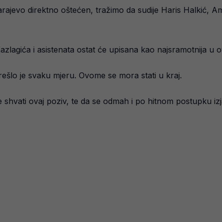
ajevo direktno oštećen, tražimo da sudije Haris Halkić, A
azlagića i asistenata ostat će upisana kao najsramotnija u o
ešlo je svaku mjeru. Ovome se mora stati u kraj.
 shvati ovaj poziv, te da se odmah i po hitnom postupku izja