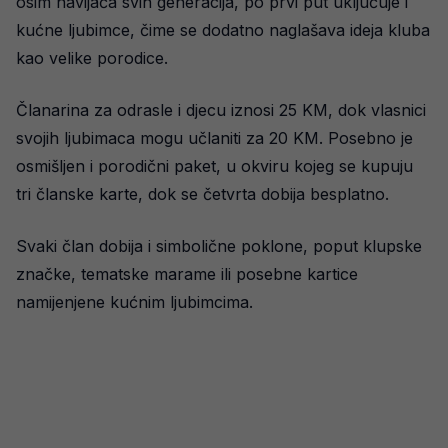
osim navijača svih generacija, po prvi put uključuje i
kućne ljubimce, čime se dodatno naglašava ideja kluba
kao velike porodice.
Članarina za odrasle i djecu iznosi 25 KM, dok vlasnici
svojih ljubimaca mogu učlaniti za 20 KM. Posebno je
osmišljen i porodični paket, u okviru kojeg se kupuju
tri članske karte, dok se četvrta dobija besplatno.
Svaki član dobija i simbolične poklone, poput klupske
značke, tematske marame ili posebne kartice
namijenjene kućnim ljubimcima.