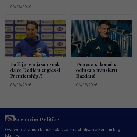
06/08/2026
Da li je ovo jasan znak
Donesena konačna
da će Dedić u engleski
odluka o transferu
Premiership?!
Baždara!
06/08/2026
06/08/2026
Sve Osim Politike
PRAVILA PRIVATNOSTI
MARKETING
USLOVI KORIŠTENJA
Ova web stranica koristi kolačiće za poboljšanje korisničkog
IMPRESSUM
KONTAKT
iskustva.