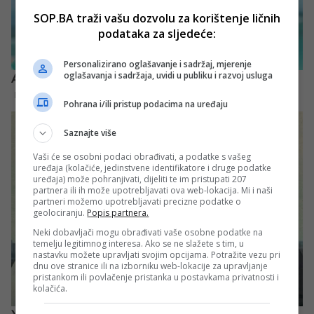
SOP.BA traži vašu dozvolu za korištenje ličnih
podataka za sljedeće:
Personalizirano oglašavanje i sadržaj, mjerenje
oglašavanja i sadržaja, uvidi u publiku i razvoj usluga
Pohrana i/ili pristup podacima na uređaju
Saznajte više
Vaši će se osobni podaci obrađivati, a podatke s vašeg
uređaja (kolačiće, jedinstvene identifikatore i druge podatke
uređaja) može pohranjivati, dijeliti te im pristupati 207
partnera ili ih može upotrebljavati ova web-lokacija. Mi i naši
partneri možemo upotrebljavati precizne podatke o
geolociranju.
Popis partnera.
Neki dobavljači mogu obrađivati vaše osobne podatke na
temelju legitimnog interesa. Ako se ne slažete s tim, u
nastavku možete upravljati svojim opcijama. Potražite vezu pri
dnu ove stranice ili na izborniku web-lokacije za upravljanje
pristankom ili povlačenje pristanka u postavkama privatnosti i
kolačića.