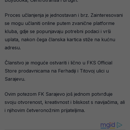
Buybooka, Centrotransa i drugih.
Proces učlanjenja je jednostavan i brz. Zainteresovani
se mogu učlaniti online putem zvanične platforme
kluba, gdje se popunjavaju potrebni podaci i vrši
uplata, nakon čega članska kartica stiže na kućnu
adresu.
Članstvo je moguće ostvariti i lično u FKS Official
Store prodavnicama na Ferhadiji i Titovoj ulici u
Sarajevu.
Ovim potezom FK Sarajevo još jednom potvrđuje
svoju otvorenost, kreativnost i bliskost s navijačima, ali
i njihovim četveronožnim prijateljima.