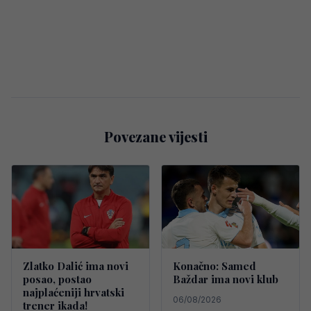
Povezane vijesti
Zlatko Dalić ima novi
Konačno: Samed
posao, postao
Baždar ima novi klub
najplaćeniji hrvatski
06/08/2026
trener ikada!