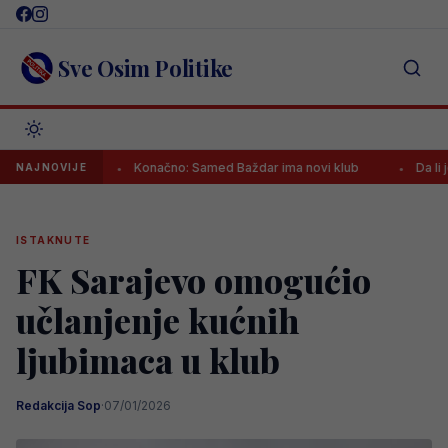
Skip
to
content
Sve Osim Politike
ada!
Konačno: Samed Baždar ima novi klub
Da li je ovo j
NAJNOVIJE
ISTAKNUTE
FK Sarajevo omogućio
učlanjenje kućnih
ljubimaca u klub
Redakcija Sop
·
07/01/2026