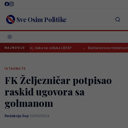
Skip
to
content
Sve Osim Politike
 paradržavi, čeka se odluka UEFA?
Barbarezova misteriozna poruk
NAJNOVIJE
ISTAKNUTE
FK Željezničar potpisao
raskid ugovora sa
golmanom
Redakcija Sop
·
20/06/2024