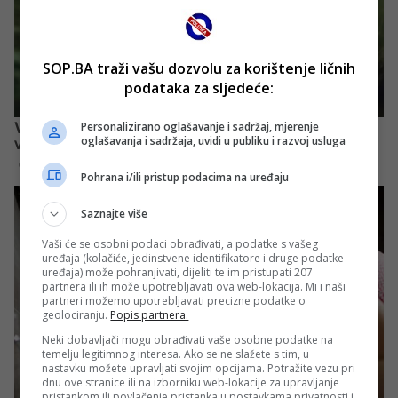
SOP.BA traži vašu dozvolu za korištenje ličnih
podataka za sljedeće:
Personalizirano oglašavanje i sadržaj, mjerenje
oglašavanja i sadržaja, uvidi u publiku i razvoj usluga
Pohrana i/ili pristup podacima na uređaju
Saznajte više
Vaši će se osobni podaci obrađivati, a podatke s vašeg
uređaja (kolačiće, jedinstvene identifikatore i druge podatke
uređaja) može pohranjivati, dijeliti te im pristupati 207
partnera ili ih može upotrebljavati ova web-lokacija. Mi i naši
partneri možemo upotrebljavati precizne podatke o
geolociranju.
Popis partnera.
Neki dobavljači mogu obrađivati vaše osobne podatke na
temelju legitimnog interesa. Ako se ne slažete s tim, u
nastavku možete upravljati svojim opcijama. Potražite vezu pri
dnu ove stranice ili na izborniku web-lokacije za upravljanje
pristankom ili povlačenje pristanka u postavkama privatnosti i