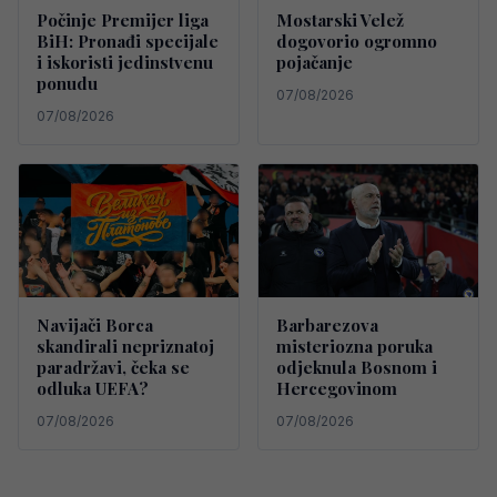
Počinje Premijer liga
Mostarski Velež
BiH: Pronađi specijale
dogovorio ogromno
i iskoristi jedinstvenu
pojačanje
ponudu
07/08/2026
07/08/2026
Navijači Borca
Barbarezova
skandirali nepriznatoj
misteriozna poruka
paradržavi, čeka se
odjeknula Bosnom i
odluka UEFA?
Hercegovinom
07/08/2026
07/08/2026