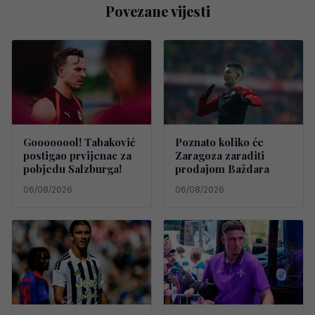
Povezane vijesti
Goooooool! Tabaković
Poznato koliko će
postigao prvijenac za
Zaragoza zaraditi
pobjedu Salzburga!
prodajom Baždara
06/08/2026
06/08/2026