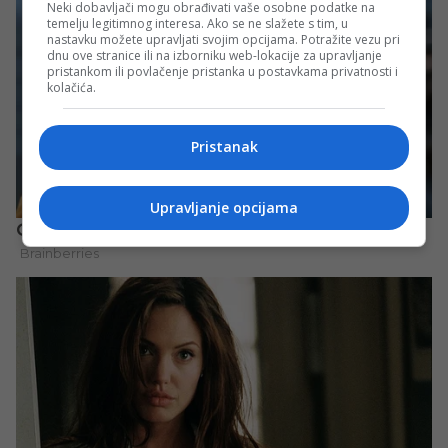
Neki dobavljači mogu obrađivati vaše osobne podatke na
temelju legitimnog interesa. Ako se ne slažete s tim, u
nastavku možete upravljati svojim opcijama. Potražite vezu pri
dnu ove stranice ili na izborniku web-lokacije za upravljanje
pristankom ili povlačenje pristanka u postavkama privatnosti i
kolačića.
Pristanak
Upravljanje opcijama