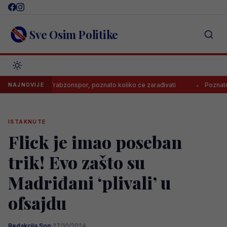
Skip
to
content
Sve Osim Politike
isao za Trabzonspor, poznato koliko će zarađivati
Poznato koliko 
NAJNOVIJE
ISTAKNUTE
Flick je imao poseban
trik! Evo zašto su
Madriđani ‘plivali’ u
ofsajdu
Redakcija Sop
·
27/10/2024