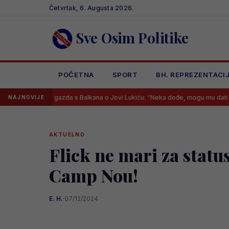
Skip
Četvrtak, 6. Augusta 2026.
to
content
Sve Osim Politike
POČETNA
SPORT
BH. REPREZENTACI
zni gazda s Balkana o Jovi Lukiću: “Neka dođe, mogu mu dati 30.000 eura 
NAJNOVIJE
AKTUELNO
Flick ne mari za status
Camp Nou!
E. H.
·
07/12/2024