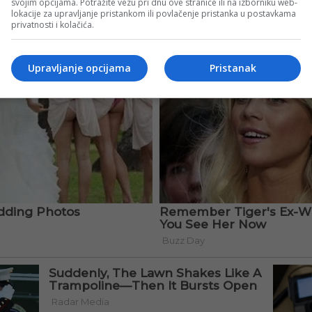
svojim opcijama. Potražite vezu pri dnu ove stranice ili na izborniku web-
lokacije za upravljanje pristankom ili povlačenje pristanka u postavkama
privatnosti i kolačića.
Upravljanje opcijama
Pristanak