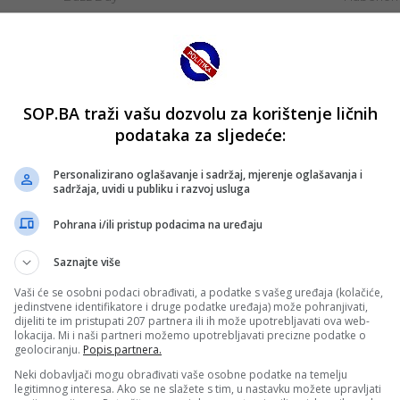
SOP.BA traži vašu dozvolu za korištenje ličnih
podataka za sljedeće:
Personalizirano oglašavanje i sadržaj, mjerenje oglašavanja i
sadržaja, uvidi u publiku i razvoj usluga
Pohrana i/ili pristup podacima na uređaju
Saznajte više
Vaši će se osobni podaci obrađivati, a podatke s vašeg uređaja (kolačiće,
jedinstvene identifikatore i druge podatke uređaja) može pohranjivati,
dijeliti te im pristupati 207 partnera ili ih može upotrebljavati ova web-
lokacija. Mi i naši partneri možemo upotrebljavati precizne podatke o
geolociranju.
Popis partnera.
Neki dobavljači mogu obrađivati vaše osobne podatke na temelju
legitimnog interesa. Ako se ne slažete s tim, u nastavku možete upravljati