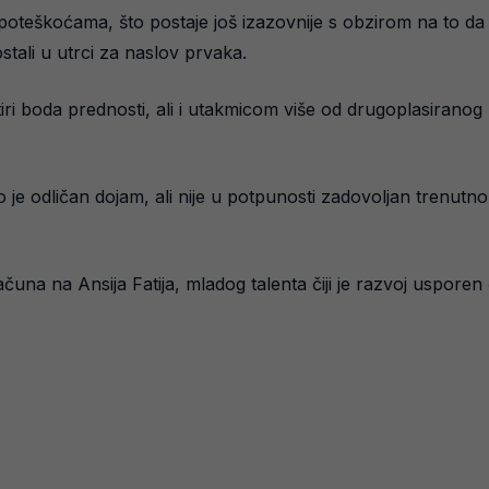
poteškoćama, što postaje još izazovnije s obzirom na to da s
stali u utrci za naslov prvaka.
iri boda prednosti, ali i utakmicom više od drugoplasirano
je odličan dojam, ali nije u potpunosti zadovoljan trenutnom
ačuna na Ansija Fatija, mladog talenta čiji je razvoj uspore