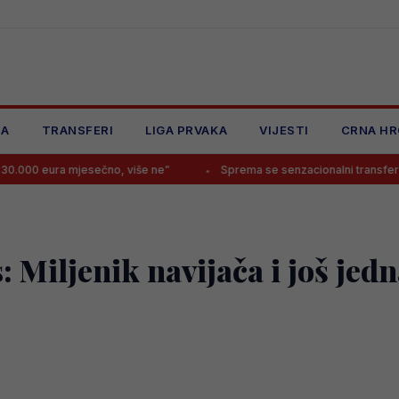
JA
TRANSFERI
LIGA PRVAKA
VIJESTI
CRNA HR
mjesečno, više ne”
Sprema se senzacionalni transfer Perišića?!
: Miljenik navijača i još jed