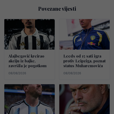
Povezane vijesti
Alajbegović kreirao
Leeds od 15 sati igra
akciju iz bajke,
protiv Leipziga, poznat
završila je pogotkom
status Muharemovića
08/08/2026
08/08/2026