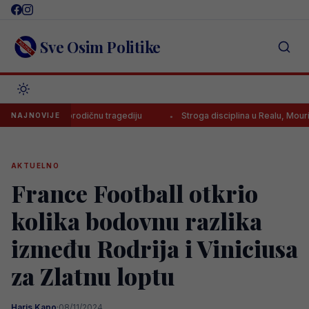
Skip
to
content
Sve Osim Politike
 veliku porodičnu tragediju
Stroga disciplina u Realu, Mourinho uvod
NAJNOVIJE
AKTUELNO
France Football otkrio
kolika bodovnu razlika
između Rodrija i Viniciusa
za Zlatnu loptu
Haris Kapo
·
08/11/2024