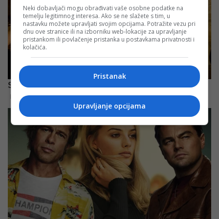
Neki dobavljači mogu obrađivati vaše osobne podatke na
temelju legitimnog interesa. Ako se ne slažete s tim, u
nastavku možete upravljati svojim opcijama. Potražite vezu pri
dnu ove stranice ili na izborniku web-lokacije za upravljanje
pristankom ili povlačenje pristanka u postavkama privatnosti i
kolačića.
Pristanak
Upravljanje opcijama