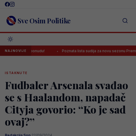
Skip
to
content
Sve Osim Politike
 jednu ponudu!
Poznata lista sudija za novu sezonu Premijer lige BiH
NAJNOVIJE
ISTAKNUTE
Fudbaler Arsenala svađao
se s Haalandom, napadač
Cityja govorio: “Ko je sad
ovaj?”
Redakcija Sop
·
22/09/2024