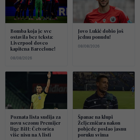
Bomba koja je sve
Jovo Lukić dobio još
ostavila bez teksta:
jednu ponudu!
Liverpool doveo
08/08/2026
kapitena Barcelone!
08/08/2026
Poznata lista sudija za
Španac na klupi
novu sezonu Premijer
Željezničara nakon
lige BiH: Četvorica
pobjede poslao jasnu
više nisu na A listi
poruku svima