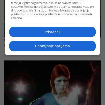
temelju legitimnog interesa. Ako se ne slažete s tim, u
nastavku možete upravljati svojim opcijama. Potražite vezu pri
dnu ove stranice ili na izborniku web-lokacije za upravljanje
pristankom ili povlačenje pristanka u postavkama privatnosti i
kolačića.
Pristanak
Upravljanje opcijama