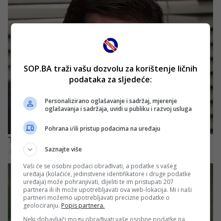
SOP.BA traži vašu dozvolu za korištenje ličnih
podataka za sljedeće:
Personalizirano oglašavanje i sadržaj, mjerenje
oglašavanja i sadržaja, uvidi u publiku i razvoj usluga
Pohrana i/ili pristup podacima na uređaju
Saznajte više
Vaši će se osobni podaci obrađivati, a podatke s vašeg
uređaja (kolačiće, jedinstvene identifikatore i druge podatke
uređaja) može pohranjivati, dijeliti te im pristupati 207
partnera ili ih može upotrebljavati ova web-lokacija. Mi i naši
partneri možemo upotrebljavati precizne podatke o
geolociranju.
Popis partnera.
Neki dobavljači mogu obrađivati vaše osobne podatke na