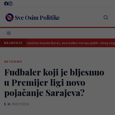
Skip
to
content
Sve Osim Politike
UEFA drastično kaznila Borac, evo koliko moraju platiti i zbog čega
NAJNOVIJE
AKTUELNO
Fudbaler koji je bljesnuo
u Premijer ligi novo
pojačanje Sarajeva?
E. H.
·
16/07/2024