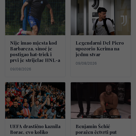
Nije imao mjesta kod
Legendarni Del Piero
Barbareza, sinoć je
upozorio Kerima na
postigao hat-trick i
jednu stvar
prvi je strijelac HNL-a
09/08/2026
09/08/2026
UEFA drastično kaznila
Benjamin Šehić
Borac, evo koliko
poražen četvrti put