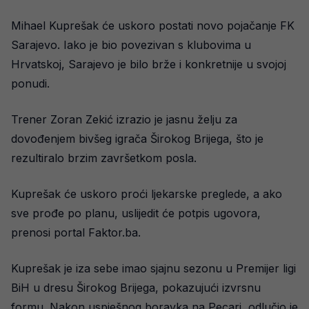
Mihael Kuprešak će uskoro postati novo pojačanje FK
Sarajevo. Iako je bio povezivan s klubovima u
Hrvatskoj, Sarajevo je bilo brže i konkretnije u svojoj
ponudi.
Trener Zoran Zekić izrazio je jasnu želju za
dovođenjem bivšeg igrača Širokog Brijega, što je
rezultiralo brzim završetkom posla.
Kuprešak će uskoro proći ljekarske preglede, a ako
sve prođe po planu, uslijedit će potpis ugovora,
prenosi portal Faktor.ba.
Kuprešak je iza sebe imao sjajnu sezonu u Premijer ligi
BiH u dresu Širokog Brijega, pokazujući izvrsnu
formu. Nakon uspješnog boravka na Pecari, odlučio je