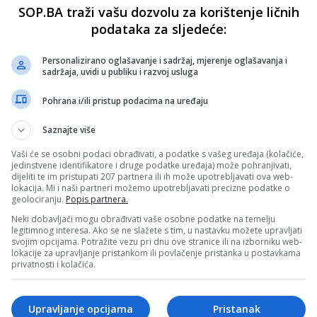
SOP.BA traži vašu dozvolu za korištenje ličnih
podataka za sljedeće:
Personalizirano oglašavanje i sadržaj, mjerenje oglašavanja i
sadržaja, uvidi u publiku i razvoj usluga
Pohrana i/ili pristup podacima na uređaju
Saznajte više
Vaši će se osobni podaci obrađivati, a podatke s vašeg uređaja (kolačiće,
jedinstvene identifikatore i druge podatke uređaja) može pohranjivati,
dijeliti te im pristupati 207 partnera ili ih može upotrebljavati ova web-
lokacija. Mi i naši partneri možemo upotrebljavati precizne podatke o
geolociranju.
Popis partnera.
Neki dobavljači mogu obrađivati vaše osobne podatke na temelju
legitimnog interesa. Ako se ne slažete s tim, u nastavku možete upravljati
svojim opcijama. Potražite vezu pri dnu ove stranice ili na izborniku web-
lokacije za upravljanje pristankom ili povlačenje pristanka u postavkama
privatnosti i kolačića.
Upravljanje opcijama
Pristanak