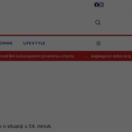
ONIKA
LIFESTYLE
Europskom prvenstvu u Parizu
Alajbegović dobio broj u Juventusu:
 situaciji u 54. minuti.