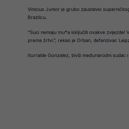
Vinicius Junior je grubo zaustavio suparničko
Brazilcu.
“Suci nemaju mu*a isključiti ovakve zvijezde!
prema žrtvi.”, rekao je Orban, defanzivac Leipz
Iturralde Gonzalez, bivši međunarodni sudac i sa