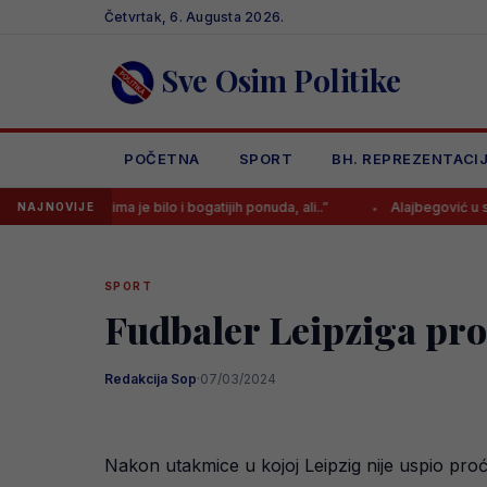
Skip
Četvrtak, 6. Augusta 2026.
to
content
Sve Osim Politike
POČETNA
SPORT
BH. REPREZENTACI
 Kerima je bilo i bogatijih ponuda, ali..”
Alajbegović u subotu debitu
NAJNOVIJE
SPORT
Fudbaler Leipziga pro
Redakcija Sop
·
07/03/2024
Nakon utakmice u kojoj Leipzig nije uspio proći