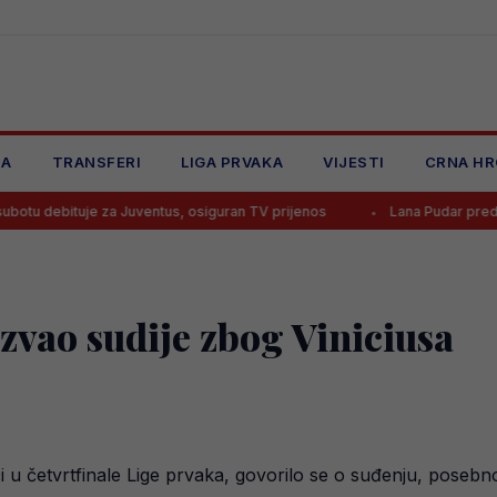
JA
TRANSFERI
LIGA PRVAKA
VIJESTI
CRNA HR
je za Juventus, osiguran TV prijenos
Lana Pudar predvodi BiH na 
zvao sudije zbog Viniciusa
 u četvrtfinale Lige prvaka, govorilo se o suđenju, posebno o