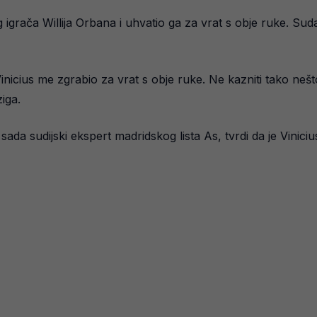
g igrača Willija Orbana i uhvatio ga za vrat s obje ruke. S
 Vinicius me zgrabio za vrat s obje ruke. Ne kazniti tako 
iga.
da sudijski ekspert madridskog lista As, tvrdi da je Vinicius 