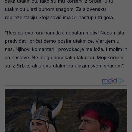
čeka utakmicu. Iako su mu korijeni iz Srbije, u tu
utakmicu ulazi punom snagom. Za slovensku
reprezentaciju Stojanović ima 51 nastup i tri gola.
“Reći ću ovo: oni nam daju dodatan motiv! Neću ništa
predviđati, pričat ćemo poslije utakmice. Vjerujem u
nas. Njihovi komentari i provokacije me lože. I molim ih
da nastave. Ne mogu dočekati utakmicu. Moji korijeni
su iz Srbije, ali u ovu utakmicu ulazim svom snagom”.