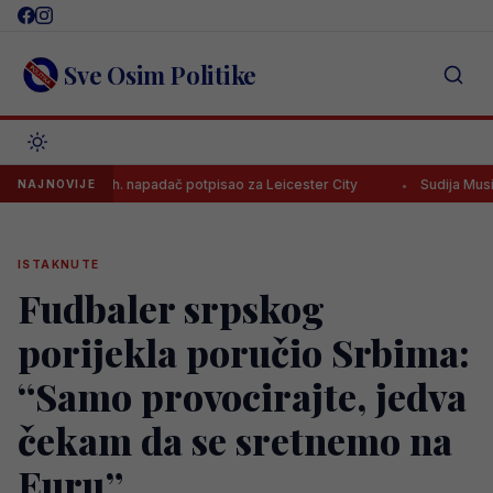
Skip
to
content
Sve Osim Politike
ijere! Bh. napadač potpisao za Leicester City
Sudija Musić naredio 
NAJNOVIJE
ISTAKNUTE
Fudbaler srpskog
porijekla poručio Srbima:
“Samo provocirajte, jedva
čekam da se sretnemo na
Euru”