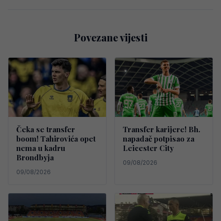
Povezane vijesti
Čeka se transfer
Transfer karijere! Bh.
boom! Tahirovića opet
napadač potpisao za
nema u kadru
Leicester City
Brondbyja
09/08/2026
09/08/2026