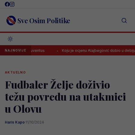
Skip
to
content
Sve Osim Politike
govića za Juventus
Koju je ocjenu Alajbegović dobio u debiju za Ju
NAJNOVIJE
AKTUELNO
Fudbaler Želje doživio
težu povredu na utakmici
u Olovu
Haris Kapo
·
11/10/2024