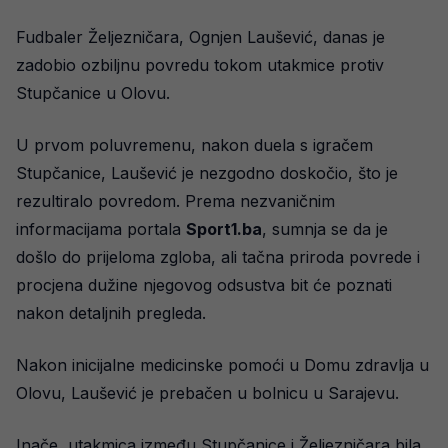
Fudbaler Željezničara, Ognjen Laušević, danas je
zadobio ozbiljnu povredu tokom utakmice protiv
Stupčanice u Olovu.
U prvom poluvremenu, nakon duela s igračem
Stupčanice, Laušević je nezgodno doskočio, što je
rezultiralo povredom. Prema nezvaničnim
informacijama portala
Sport1.ba
, sumnja se da je
došlo do prijeloma zgloba, ali tačna priroda povrede i
procjena dužine njegovog odsustva bit će poznati
nakon detaljnih pregleda.
Nakon inicijalne medicinske pomoći u Domu zdravlja u
Olovu, Laušević je prebačen u bolnicu u Sarajevu.
Inače, utakmica između Stupčanice i Željezničara bila