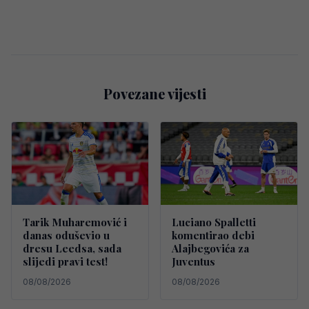
Povezane vijesti
Tarik Muharemović i
Luciano Spalletti
danas oduševio u
komentirao debi
dresu Leedsa, sada
Alajbegovića za
slijedi pravi test!
Juventus
08/08/2026
08/08/2026