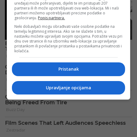
uređaja) može pohranjivati, dijeliti te im pristupati 207
partnera ili ih može upotrebljavati ova web-lokacija. Mi i naši
partneri možemo upotrebljavati precizne podatke o
geolociranju.
Popis partnera.
Neki dobavljači mogu obrađivati vaše osobne podatke na
temelju legitimnog interesa. Ako se ne slažete s tim, u
nastavku možete upravljati svojim opcijama. Potražite vezu pri
dnu ove stranice ili na izborniku web-lokacije za upravljanje
pristankom ili povlačenje pristanka u postavkama privatnosti i
kolačića.
Pristanak
Upravljanje opcijama