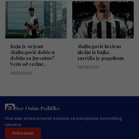
Koju je ocjenu
Alajbegović kreirao
Alajbegović dobio u
akciju iz bajke,
debiju za Juventus?
završila je pogotkom
Veću od većine..
08/08/2026
08/08/2026
Sve Osim Politike
PRAVILA PRIVATNOSTI
MARKETING
USLOVI KORIŠTENJA
Ova web stranica koristi kolačiće za poboljšanje korisničkog
IMPRESSUM
KONTAKT
iskustva.
© 2026 Sve Osim Politike. Sva prava zadržana.
Prihvatam