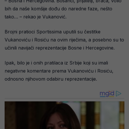
– Bosna i Hercegovina. Bosanci, prijatelji, braća, volio
bih da naše komšije dođu do naredne faze, nešto
tako… – rekao je Vukanović.
Brojni pratioci Sportissima uputili su čestitke
Vukanoviću i Rosiću na ovim riječima, a posebno su to
učinili navijači reprezentacije Bosne i Hercegovine.
Ipak, bilo je i onih pratilaca iz Srbije koji su imali
negativne komentare prema Vukanoviću i Rosiću,
odnosno njihovom odabiru reprezentacije.