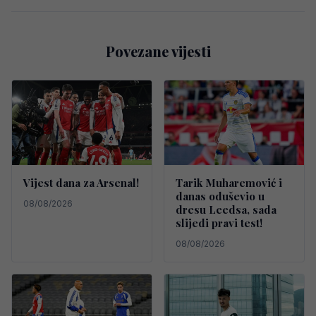
Povezane vijesti
Vijest dana za Arsenal!
Tarik Muharemović i
danas oduševio u
08/08/2026
dresu Leedsa, sada
slijedi pravi test!
08/08/2026