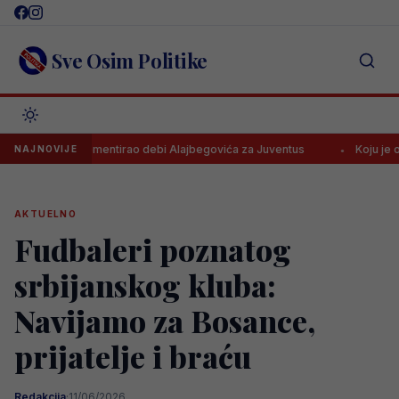
Skip
to
content
Sve Osim Politike
lletti komentirao debi Alajbegovića za Juventus
Koju je ocjenu Al
NAJNOVIJE
AKTUELNO
Fudbaleri poznatog
srbijanskog kluba:
Navijamo za Bosance,
prijatelje i braću
Redakcija
·
11/06/2026