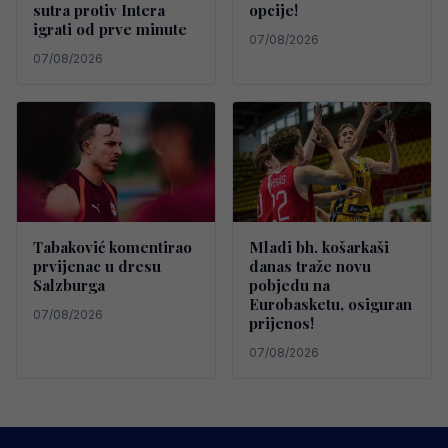
sutra protiv Intera
opcije!
igrati od prve minute
07/08/2026
07/08/2026
Tabaković komentirao
Mladi bh. košarkaši
prvijenac u dresu
danas traže novu
Salzburga
pobjedu na
Eurobasketu, osiguran
07/08/2026
prijenos!
07/08/2026