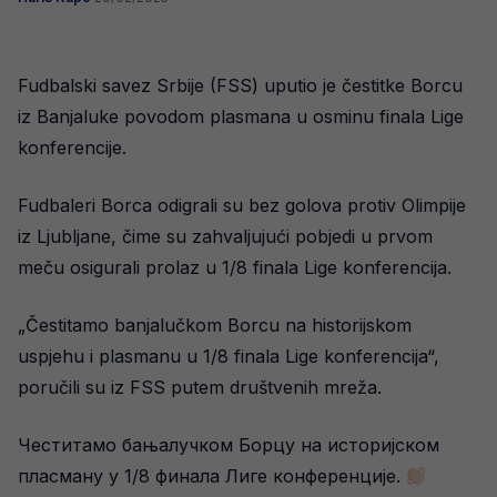
Fudbalski savez Srbije (FSS) uputio je čestitke Borcu
iz Banjaluke povodom plasmana u osminu finala Lige
konferencije.
Fudbaleri Borca odigrali su bez golova protiv Olimpije
iz Ljubljane, čime su zahvaljujući pobjedi u prvom
meču osigurali prolaz u 1/8 finala Lige konferencija.
„Čestitamo banjalučkom Borcu na historijskom
uspjehu i plasmanu u 1/8 finala Lige konferencija“,
poručili su iz FSS putem društvenih mreža.
Честитамо бањалучком Борцу на историјском
пласману у 1/8 финала Лиге конференције.