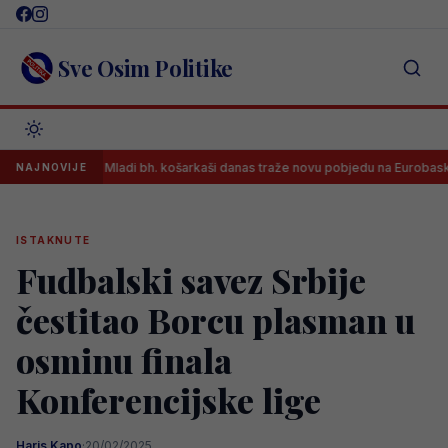
Skip
to
content
Sve Osim Politike
Mladi bh. košarkaši danas traže novu pobjedu na Eurobasketu, osigu
NAJNOVIJE
ISTAKNUTE
Fudbalski savez Srbije
čestitao Borcu plasman u
osminu finala
Konferencijske lige
Haris Kapo
·
20/02/2025