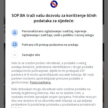
SOP.BA traži vašu dozvolu za korištenje ličnih
podataka za sljedeće:
Personalizirano oglašavanje i sadržaj, mjerenje
oglašavanja i sadržaja, uvidi u publiku i razvoj usluga
Pohrana i/ili pristup podacima na uređaju
Saznajte više
Vaši će se osobni podaci obrađivati, a podatke s vašeg
uređaja (kolačiće, jedinstvene identifikatore i druge podatke
uređaja) može pohranjivati, dijeliti te im pristupati 207
partnera ili ih može upotrebljavati ova web-lokacija. Mi i naši
partneri možemo upotrebljavati precizne podatke o
geolociranju.
Popis partnera.
Neki dobavljači mogu obrađivati vaše osobne podatke na
temelju legitimnog interesa. Ako se ne slažete s tim, u
nastavku možete upravljati svojim opcijama. Potražite vezu pri
dnu ove stranice ili na izborniku web-lokacije za upravljanje
pristankom ili povlačenje pristanka u postavkama privatnosti i