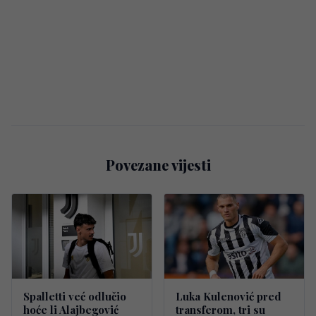
Povezane vijesti
Spalletti već odlučio
Luka Kulenović pred
hoće li Alajbegović
transferom, tri su