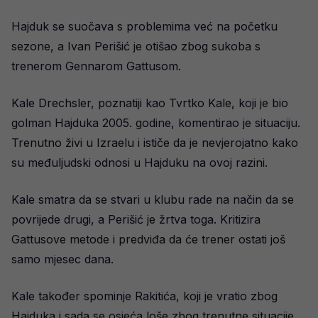
Hajduk se suočava s problemima već na početku
sezone, a Ivan Perišić je otišao zbog sukoba s
trenerom Gennarom Gattusom.
Kale Drechsler, poznatiji kao Tvrtko Kale, koji je bio
golman Hajduka 2005. godine, komentirao je situaciju.
Trenutno živi u Izraelu i ističe da je nevjerojatno kako
su međuljudski odnosi u Hajduku na ovoj razini.
Kale smatra da se stvari u klubu rade na način da se
povrijede drugi, a Perišić je žrtva toga. Kritizira
Gattusove metode i predviđa da će trener ostati još
samo mjesec dana.
Kale također spominje Rakitića, koji je vratio zbog
Hajduka i sada se osjeća loše zbog trenutne situacije.