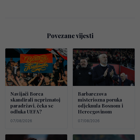
Povezane vijesti
Navijači Borca
Barbarezova
skandirali nepriznatoj
misteriozna poruka
paradržavi, čeka se
odjeknula Bosnom i
odluka UEFA?
Hercegovinom
07/08/2026
07/08/2026