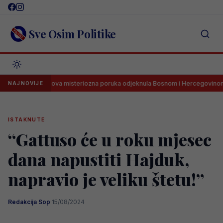
Skip
to
content
Sve Osim Politike
Barbarezova misteriozna poruka odjeknula Bosnom i Hercegovinom
NAJNOVIJE
ISTAKNUTE
“Gattuso će u roku mjesec
dana napustiti Hajduk,
napravio je veliku štetu!”
Redakcija Sop
·
15/08/2024