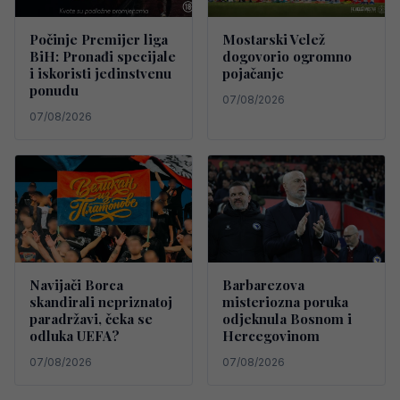
Počinje Premijer liga
Mostarski Velež
BiH: Pronađi specijale
dogovorio ogromno
i iskoristi jedinstvenu
pojačanje
ponudu
07/08/2026
07/08/2026
Navijači Borca
Barbarezova
skandirali nepriznatoj
misteriozna poruka
paradržavi, čeka se
odjeknula Bosnom i
odluka UEFA?
Hercegovinom
07/08/2026
07/08/2026