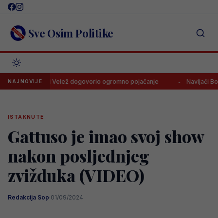
Skip
to
content
Sve Osim Politike
starski Velež dogovorio ogromno pojačanje
Navijači Borca skand
NAJNOVIJE
ISTAKNUTE
Gattuso je imao svoj show
nakon posljednjeg
zvižduka (VIDEO)
Redakcija Sop
·
01/09/2024