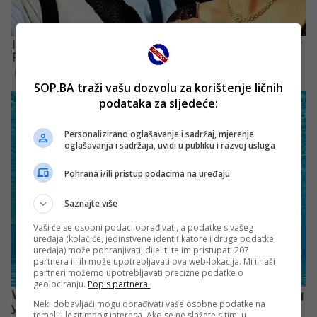
SOP.BA traži vašu dozvolu za korištenje ličnih
podataka za sljedeće:
Personalizirano oglašavanje i sadržaj, mjerenje
oglašavanja i sadržaja, uvidi u publiku i razvoj usluga
Pohrana i/ili pristup podacima na uređaju
Saznajte više
Vaši će se osobni podaci obrađivati, a podatke s vašeg
uređaja (kolačiće, jedinstvene identifikatore i druge podatke
uređaja) može pohranjivati, dijeliti te im pristupati 207
partnera ili ih može upotrebljavati ova web-lokacija. Mi i naši
partneri možemo upotrebljavati precizne podatke o
geolociranju.
Popis partnera.
Neki dobavljači mogu obrađivati vaše osobne podatke na
temelju legitimnog interesa. Ako se ne slažete s tim, u