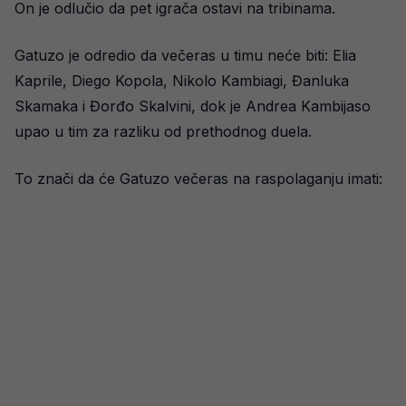
On je odlučio da pet igrača ostavi na tribinama.
Gatuzo je odredio da večeras u timu neće biti: Elia
Kaprile, Diego Kopola, Nikolo Kambiagi, Đanluka
Skamaka i Đorđo Skalvini, dok je Andrea Kambijaso
upao u tim za razliku od prethodnog duela.
To znači da će Gatuzo večeras na raspolaganju imati: