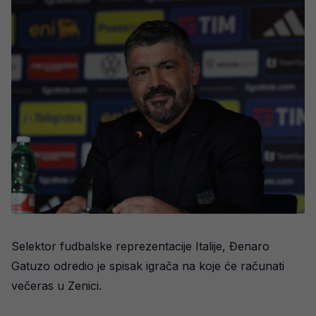
Selektor fudbalske reprezentacije Italije, Đenaro
Gatuzo odredio je spisak igrača na koje će računati
večeras u Zenici.