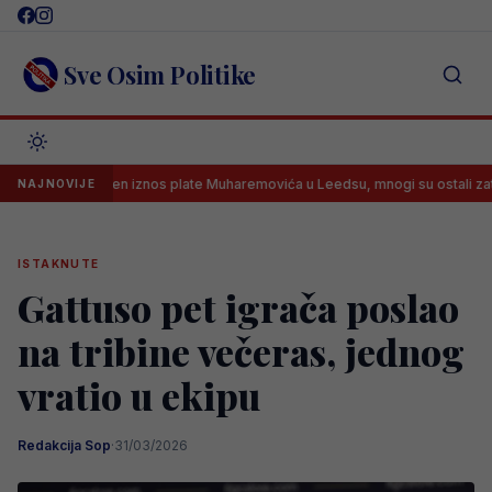
Skip
to
content
Sve Osim Politike
Otkriven iznos plate Muharemovića u Leedsu, mnogi su ostali zatečeni
NAJNOVIJE
ISTAKNUTE
Gattuso pet igrača poslao
na tribine večeras, jednog
vratio u ekipu
Redakcija Sop
·
31/03/2026