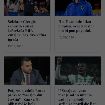
Selektor Gjergja
Hadžikadunić blizu
saopštio spisak
potpisa, ovaj transfer
košarkaša BiH,
bio bi pun pogodak
Zmajevi bez dva važna
10/08/2026
igrača
10/08/2026
Potpredsjednik Borca
U Sarajevu igrao
prozvao “sarajevsku
manje od 10 minuta,
čaršiju”: ‘Zna se šta
sada je najbolji
njih najviše boli..’
strijelac brazilske lige