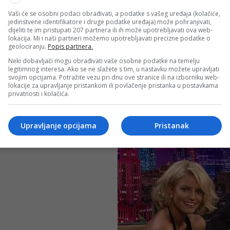
Vaši će se osobni podaci obrađivati, a podatke s vašeg uređaja (kolačiće,
jedinstvene identifikatore i druge podatke uređaja) može pohranjivati,
dijeliti te im pristupati 207 partnera ili ih može upotrebljavati ova web-
lokacija. Mi i naši partneri možemo upotrebljavati precizne podatke o
geolociranju.
Popis partnera.
Neki dobavljači mogu obrađivati vaše osobne podatke na temelju
legitimnog interesa. Ako se ne slažete s tim, u nastavku možete upravljati
svojim opcijama. Potražite vezu pri dnu ove stranice ili na izborniku web-
lokacije za upravljanje pristankom ili povlačenje pristanka u postavkama
privatnosti i kolačića.
Upravljanje opcijama
Pristanak