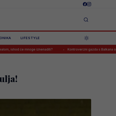
ONIKA
LIFESTYLE
e mnoge iznenaditi?
Kontroverzni gazda s Balkana o Jovi Lukiću: “
ulja!