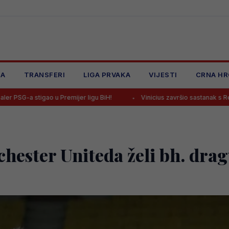
JA
TRANSFERI
LIGA PRVAKA
VIJESTI
CRNA HR
o u Premijer ligu BiH!
Vinicius završio sastanak s Realom, ishod ć
hester Uniteda želi bh. drag