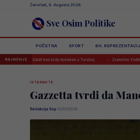
Skip
Četvrtak, 6. Augusta 2026.
to
content
Sve Osim Politike
POČETNA
SPORT
BH. REPREZENTACI
Salah kao kralj dočekan u Turskoj
Zvanično: Fudbaler PSG-a stiga
NAJNOVIJE
ISTAKNUTE
Gazzetta tvrdi da Manc
Redakcija Sop
·
10/01/2026