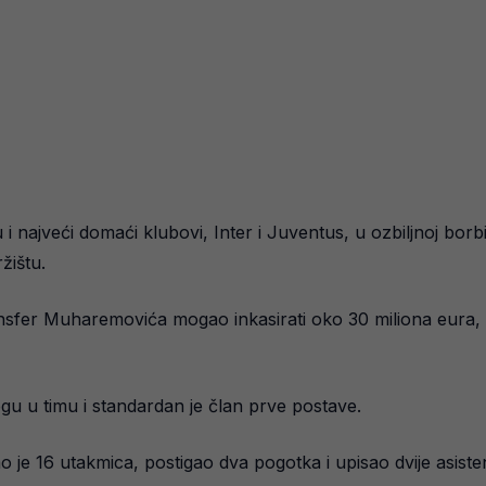
su i najveći domaći klubovi, Inter i Juventus, u ozbiljnoj bo
žištu.
fer Muharemovića mogao inkasirati oko 30 miliona eura, št
 u timu i standardan je član prve postave.
 je 16 utakmica, postigao dva pogotka i upisao dvije asist