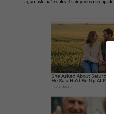
sigurnosti može dati veliki doprinos i u napadu