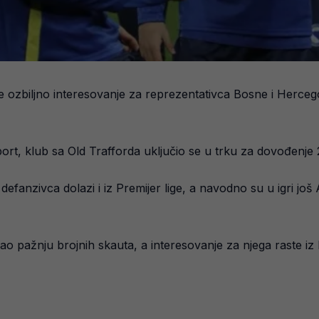
e ozbiljno interesovanje za reprezentativca Bosne i Herce
port, klub sa Old Trafforda uključio se u trku za dovođenje
fanzivca dolazi i iz Premijer lige, a navodno su u igri još
 pažnju brojnih skauta, a interesovanje za njega raste iz 