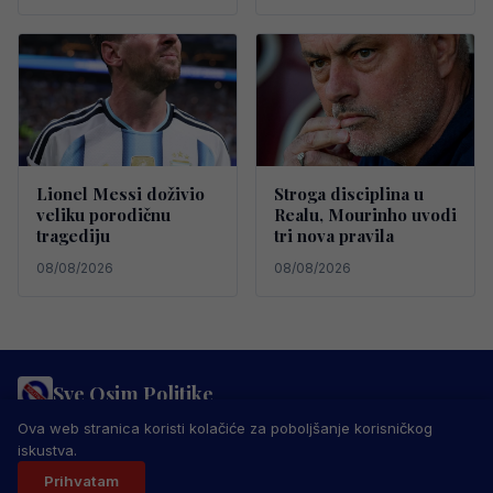
Lionel Messi doživio
Stroga disciplina u
veliku porodičnu
Realu, Mourinho uvodi
tragediju
tri nova pravila
08/08/2026
08/08/2026
Sve Osim Politike
PRAVILA PRIVATNOSTI
MARKETING
USLOVI KORIŠTENJA
Ova web stranica koristi kolačiće za poboljšanje korisničkog
IMPRESSUM
KONTAKT
iskustva.
© 2026 Sve Osim Politike. Sva prava zadržana.
Prihvatam