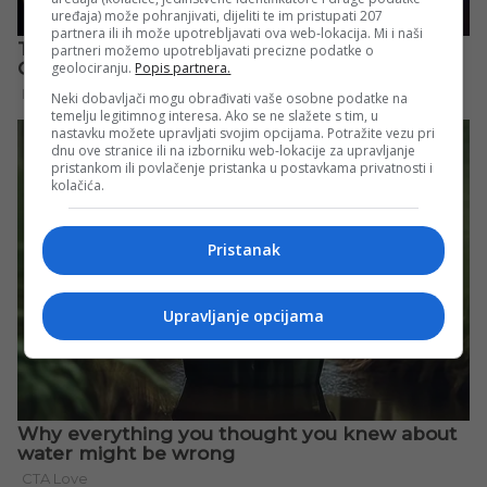
uređaja) može pohranjivati, dijeliti te im pristupati 207
partnera ili ih može upotrebljavati ova web-lokacija. Mi i naši
partneri možemo upotrebljavati precizne podatke o
geolociranju.
Popis partnera.
Neki dobavljači mogu obrađivati vaše osobne podatke na
temelju legitimnog interesa. Ako se ne slažete s tim, u
nastavku možete upravljati svojim opcijama. Potražite vezu pri
dnu ove stranice ili na izborniku web-lokacije za upravljanje
pristankom ili povlačenje pristanka u postavkama privatnosti i
kolačića.
Pristanak
Upravljanje opcijama