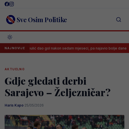
Skip
to
content
Sve Osim Politike
aid Hamulić dao gol nakon sedam mjeseci, pa najavio bolje dane
K
NAJNOVIJE
AKTUELNO
Gdje gledati derbi
Sarajevo – Željezničar?
Haris Kapo
·
25/05/2026