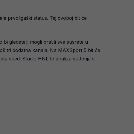
e prvoligaški status. Taj dvoboj bit će
bi gledatelji mogli pratiti sve susrete u
još tri dodatna kanala. Na MAXSport 5 bit će
ta slijedi Studio HNL te analiza suđenja s