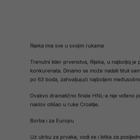
Rijeka ima sve u svojim rukama
Trenutni lider prvenstva, Rijeka, u najboljoj j
konkurenata. Dinamo se može nadati tituli sam
po 63 boda, zahvaljujući najboljem međusob
Ovakvo dramatično finale HNL-a nije viđeno još
naslov otišao u ruke Croatije.
Borba i za Europu
Uz utrku za prvaka, vodi se i bitka za posljed