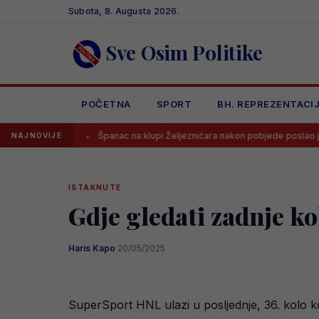
Skip
Subota, 8. Augusta 2026.
to
content
Sve Osim Politike
POČETNA
SPORT
BH. REPREZENTACI
Španac na klupi Željezničara nakon pobjede poslao jasnu poruku svi
NAJNOVIJE
ISTAKNUTE
Gdje gledati zadnje k
Haris Kapo
·
20/05/2025
SuperSport HNL ulazi u posljednje, 36. kolo ko