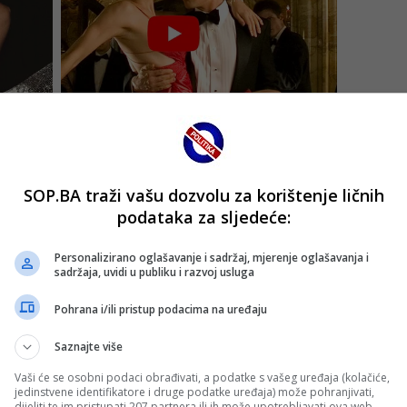
SOP.BA traži vašu dozvolu za korištenje ličnih
podataka za sljedeće:
Personalizirano oglašavanje i sadržaj, mjerenje oglašavanja i
sadržaja, uvidi u publiku i razvoj usluga
Pohrana i/ili pristup podacima na uređaju
Saznajte više
Vaši će se osobni podaci obrađivati, a podatke s vašeg uređaja (kolačiće,
jedinstvene identifikatore i druge podatke uređaja) može pohranjivati,
dijeliti te im pristupati 207 partnera ili ih može upotrebljavati ova web-