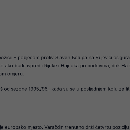
e poziciji – pobjedom protiv Slaven Belupa na Rujevici osigur
o ako bude ispred i Rijeke i Hajduka po bodovima, dok Hajd
nom omjeru.
 od sezone 1995./96., kada su se u posljednjem kolu za titul
nje europsko mjesto. Varaždin trenutno drži četvrtu pozicij