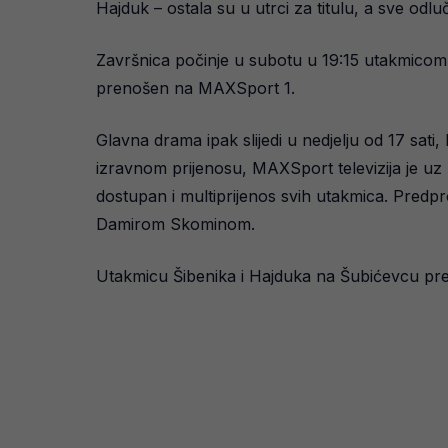
Hajduk – ostala su u utrci za titulu, a sve odl
Završnica počinje u subotu u 19:15 utakmicom i
prenošen na MAXSport 1.
Glavna drama ipak slijedi u nedjelju od 17 sati,
izravnom prijenosu, MAXSport televizija je uz
dostupan i multiprijenos svih utakmica. Predpr
Damirom Skominom.
Utakmicu Šibenika i Hajduka na Šubićevcu pren