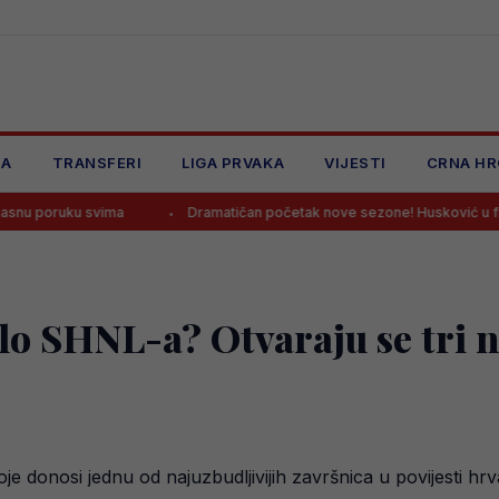
JA
TRANSFERI
LIGA PRVAKA
VIJESTI
CRNA HR
ma
Dramatičan početak nove sezone! Husković u finišu donio pobjed
olo SHNL-a? Otvaraju se tri 
je donosi jednu od najuzbudljivijih završnica u povijesti hr