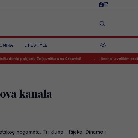
ONIKA
LIFESTYLE
u Željezničaru na Grbavici!
Litvanci u velikim problemima pred due
nova kanala
vatskog nogometa. Tri kluba – Rijeka, Dinamo i