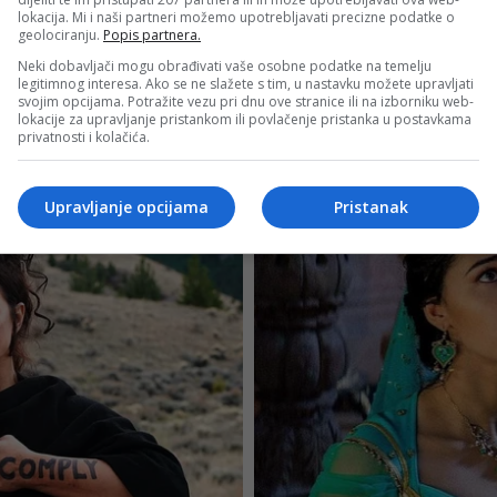
lokacija. Mi i naši partneri možemo upotrebljavati precizne podatke o
geolociranju.
Popis partnera.
Neki dobavljači mogu obrađivati vaše osobne podatke na temelju
legitimnog interesa. Ako se ne slažete s tim, u nastavku možete upravljati
svojim opcijama. Potražite vezu pri dnu ove stranice ili na izborniku web-
lokacije za upravljanje pristankom ili povlačenje pristanka u postavkama
privatnosti i kolačića.
Upravljanje opcijama
Pristanak