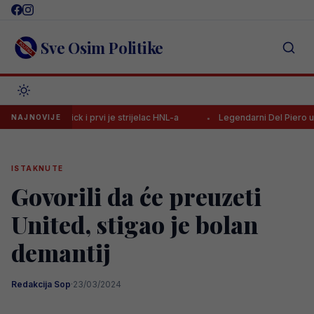
Skip
to
content
Sve Osim Politike
hat-trick i prvi je strijelac HNL-a
Legendarni Del Piero upozorio K
NAJNOVIJE
ISTAKNUTE
Govorili da će preuzeti
United, stigao je bolan
demantij
Redakcija Sop
·
23/03/2024