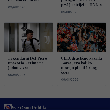
banjalučki Borac?
postigao hat-trick i
prvi je strijelac HNL-a
09/08/2026
09/08/2026
Legendarni Del Piero
UEFA drastično kaznila
upozorio Kerima na
Borac, evo koliko
jednu stvar
moraju platiti i zbog
čega
09/08/2026
09/08/2026
Sve Osim Politike