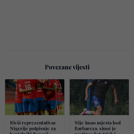
Povezane vijesti
Bivši reprezentativac
Nije imao mjesta kod
Nigerije potpisuje za
Barbareza, sinoć je