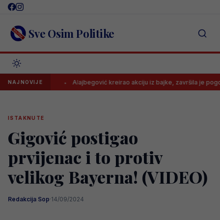
Skip
to
content
Sve Osim Politike
ećine..
Alajbegović kreirao akciju iz bajke, završila je pogotkom
NAJNOVIJE
ISTAKNUTE
Gigović postigao
prvijenac i to protiv
velikog Bayerna! (VIDEO)
Redakcija Sop
·
14/09/2024