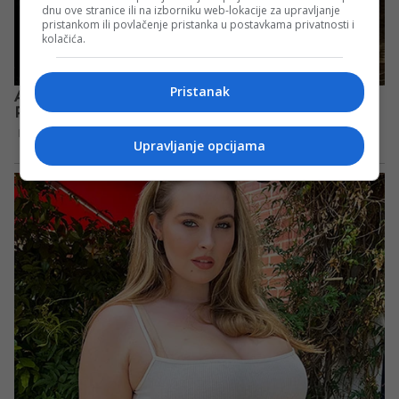
dnu ove stranice ili na izborniku web-lokacije za upravljanje
pristankom ili povlačenje pristanka u postavkama privatnosti i
kolačića.
Pristanak
Upravljanje opcijama