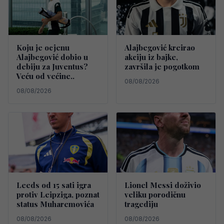
Koju je ocjenu
Alajbegović kreirao
Alajbegović dobio u
akciju iz bajke,
debiju za Juventus?
završila je pogotkom
Veću od većine..
08/08/2026
08/08/2026
Leeds od 15 sati igra
Lionel Messi doživio
protiv Leipziga, poznat
veliku porodičnu
status Muharemovića
tragediju
08/08/2026
08/08/2026