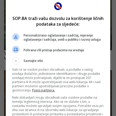
SOP.BA traži vašu dozvolu za korištenje ličnih
podataka za sljedeće:
Personalizirano oglašavanje i sadržaj, mjerenje
oglašavanja i sadržaja, uvidi u publiku i razvoj usluga
Pohrana i/ili pristup podacima na uređaju
Saznajte više
Vaši će se osobni podaci obrađivati, a podatke s vašeg
uređaja (kolačiće, jedinstvene identifikatore i druge podatke
uređaja) može pohranjivati, dijeliti te im pristupati 207
partnera ili ih može upotrebljavati ova web-lokacija. Mi i naši
partneri možemo upotrebljavati precizne podatke o
geolociranju.
Popis partnera.
Neki dobavljači mogu obrađivati vaše osobne podatke na
temelju legitimnog interesa. Ako se ne slažete s tim, u
nastavku možete upravljati svojim opcijama. Potražite vezu pri
dnu ove stranice ili na izborniku web-lokacije za upravljanje
pristankom ili povlačenje pristanka u postavkama privatnosti i