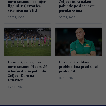
novu sezonu Premijer
Željezničara nakon
lige BiH: Četvorica
pobjede poslao jasnu
više nisu na A listi
poruku svima
07/08/2026
07/08/2026
Dramatičan početak
Litvanci u velikim
nove sezone! Husković
problemima pred duel
u finišu donio pobjedu
protiv BiH
Željezničaru na
07/08/2026
Grbavici!
07/08/2026