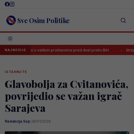
Skip
to
content
Sve Osim Politike
Litvanci u velikim problemima pred duel protiv BiH
Strijelac Zmajev
NAJNOVIJE
ISTAKNUTE
Glavobolja za Cvitanovića,
povrijedio se važan igrač
Sarajeva
Redakcija Sop
·
28/01/2026