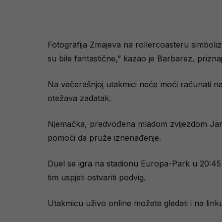
Fotografija Zmajeva na rollercoasteru simbolizir
su bile fantastične,” kazao je Barbarez, priznaj
Na večerašnjoj utakmici neće moći računati n
otežava zadatak.
Njemačka, predvođena mladom zvijezdom Jamalo
pomoći da pruže iznenađenje.
Duel se igra na stadionu Europa-Park u 20:45 s
tim uspjeti ostvariti podvig.
Utakmicu uživo online možete gledati i na lin