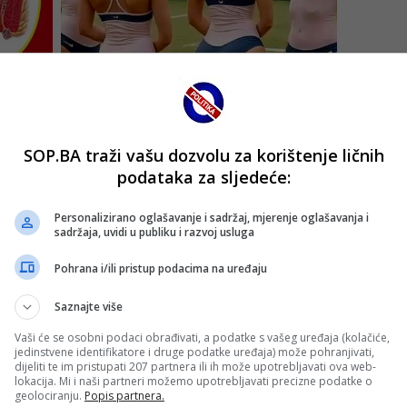
SOP.BA traži vašu dozvolu za korištenje ličnih
podataka za sljedeće:
Personalizirano oglašavanje i sadržaj, mjerenje oglašavanja i
sadržaja, uvidi u publiku i razvoj usluga
Pohrana i/ili pristup podacima na uređaju
Saznajte više
Vaši će se osobni podaci obrađivati, a podatke s vašeg uređaja (kolačiće,
jedinstvene identifikatore i druge podatke uređaja) može pohranjivati,
dijeliti te im pristupati 207 partnera ili ih može upotrebljavati ova web-
lokacija. Mi i naši partneri možemo upotrebljavati precizne podatke o
geolociranju.
Popis partnera.