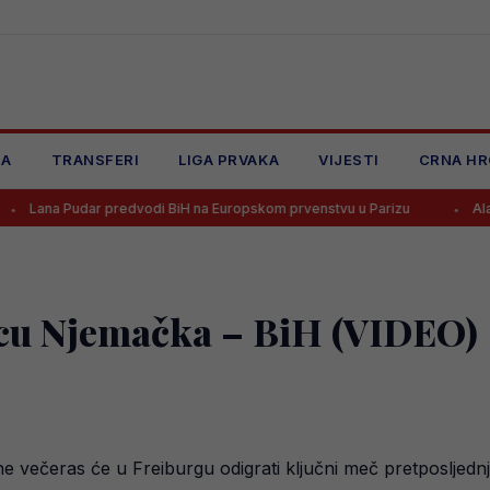
JA
TRANSFERI
LIGA PRVAKA
VIJESTI
CRNA HR
ar predvodi BiH na Europskom prvenstvu u Parizu
Alajbegović dob
icu Njemačka – BiH (VIDEO)
večeras će u Freiburgu odigrati ključni meč pretposljednje