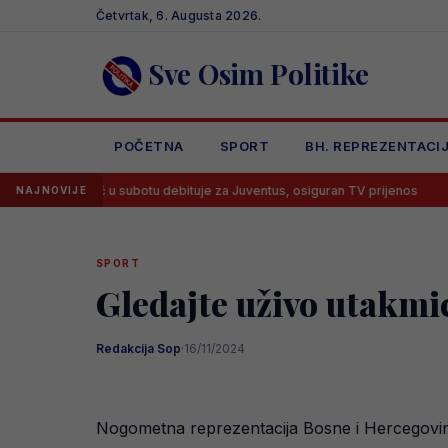
Skip
Četvrtak, 6. Augusta 2026.
to
content
Sve Osim Politike
POČETNA
SPORT
BH. REPREZENTACI
ović u subotu debituje za Juventus, osiguran TV prijenos
Lana Pud
NAJNOVIJE
SPORT
Gledajte uživo utakm
Redakcija Sop
·
16/11/2024
Nogometna reprezentacija Bosne i Hercegovine 