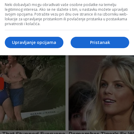
Neki dobavljači mogu obrađivati vaše osobne podatke na temelju
legitimnog interesa. Ako se ne slažete s tim, u nastavku možete upravljati
svojim opcijama. Potražite vezu pri dnu ove stranice ili na izborniku web-
lokacije za upravljanje pristankom ili povlačenje pristanka u postavkama
privatnosti i kolačića.
Upravljanje opcijama
Pristanak