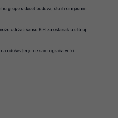
hu grupe s deset bodova, što ih čini jasnim
može održati šanse BiH za ostanak u elitnoj
o na oduševljenje ne samo igrača već i