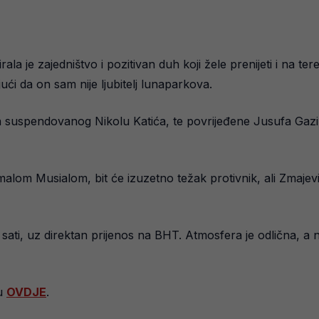
ala je zajedništvo i pozitivan duh koji žele prenijeti i na te
ući da on sam nije ljubitelj lunaparkova.
a suspendovanog Nikolu Katića, te povrijeđene Jusufa Gazi
m Musialom, bit će izuzetno težak protivnik, ali Zmajevi 
ati, uz direktan prijenos na BHT. Atmosfera je odlična, a na
ku
OVDJE
.