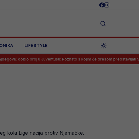
ONIKA
LIFESTYLE
io broj u Juventusu: Poznato s kojim će dresom predstavljati Staru damu
g kola Lige nacija protiv Njemačke.