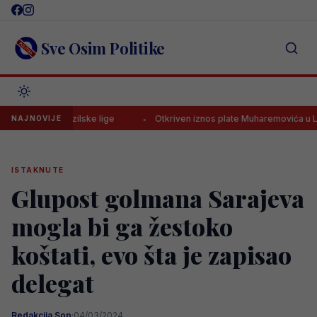
Skip
to
content
Sve Osim Politike
brazilske lige
Otkriven iznos plate Muharemovića u Leedsu, mnogi 
NAJNOVIJE
ISTAKNUTE
Glupost golmana Sarajeva
mogla bi ga žestoko
koštati, evo šta je zapisao
delegat
Redakcija Sop
·
04/03/2024