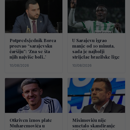
Potpredsjednik Borca
U Sarajevu igrao
prozvao “sarajevsku
manje od 10 minuta,
čaršiju”: ‘Zna se šta
sada je najbolji
njih najviše boli..’
strijelac brazilske lige
10/08/2026
10/08/2026
Otkriven iznos plate
Misimoviću nije
Muharemovića u
smetalo skandiranje