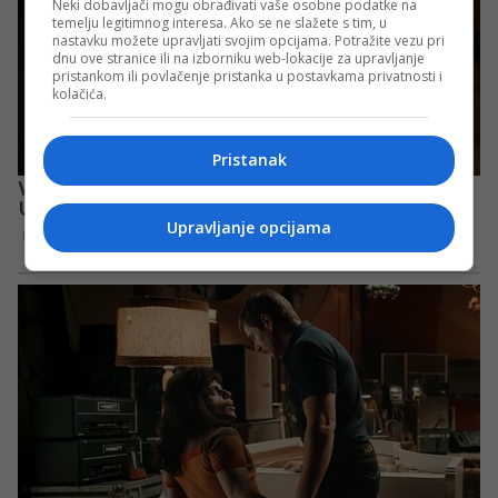
Neki dobavljači mogu obrađivati vaše osobne podatke na
temelju legitimnog interesa. Ako se ne slažete s tim, u
nastavku možete upravljati svojim opcijama. Potražite vezu pri
dnu ove stranice ili na izborniku web-lokacije za upravljanje
pristankom ili povlačenje pristanka u postavkama privatnosti i
kolačića.
Pristanak
Upravljanje opcijama