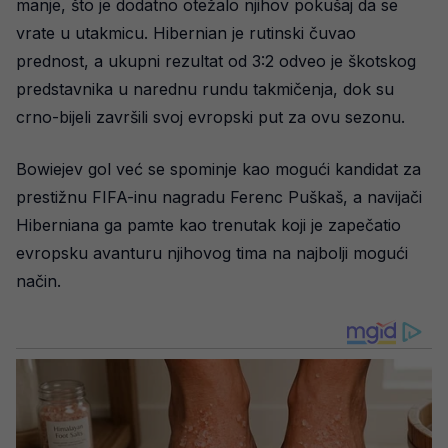
manje, što je dodatno otežalo njihov pokušaj da se
vrate u utakmicu. Hibernian je rutinski čuvao
prednost, a ukupni rezultat od 3:2 odveo je škotskog
predstavnika u narednu rundu takmičenja, dok su
crno-bijeli završili svoj evropski put za ovu sezonu.
Bowiejev gol već se spominje kao mogući kandidat za
prestižnu FIFA-inu nagradu Ferenc Puškaš, a navijači
Hiberniana ga pamte kao trenutak koji je zapečatio
evropsku avanturu njihovog tima na najbolji mogući
način.