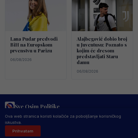
Lana Pudar predvodi
Alajbegović dobio broj
BiH na Europskom
u Juventusu: Poznato s
prvenstvu u Parizu
kojim će dresom
predstavljati Staru
06/08/2026
damu
06/08/2026
Sve Osim Politike
PRAVILA PRIVATNOSTI
MARKETING
USLOVI KORIŠTENJA
Ova web stranica koristi kolačiće za poboljšanje korisničkog
IMPRESSUM
KONTAKT
iskustva.
© 2026 Sve Osim Politike. Sva prava zadržana.
Prihvatam