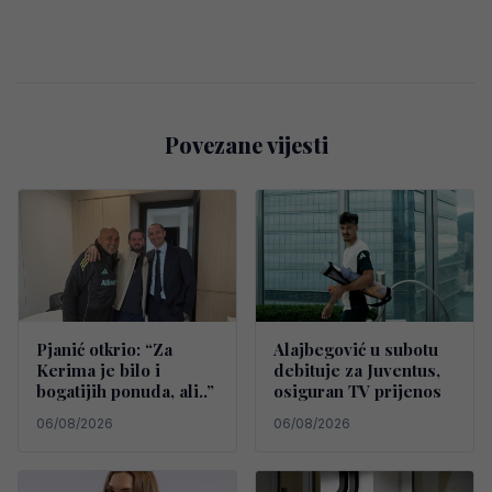
Povezane vijesti
Pjanić otkrio: “Za
Alajbegović u subotu
Kerima je bilo i
debituje za Juventus,
bogatijih ponuda, ali..”
osiguran TV prijenos
06/08/2026
06/08/2026