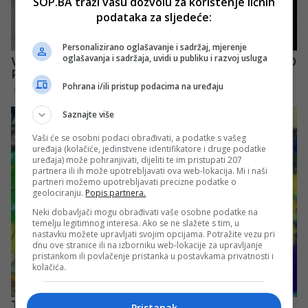
SOP.BA traži vašu dozvolu za korištenje ličnih
podataka za sljedeće:
Personalizirano oglašavanje i sadržaj, mjerenje
oglašavanja i sadržaja, uvidi u publiku i razvoj usluga
Pohrana i/ili pristup podacima na uređaju
Saznajte više
Vaši će se osobni podaci obrađivati, a podatke s vašeg
uređaja (kolačiće, jedinstvene identifikatore i druge podatke
uređaja) može pohranjivati, dijeliti te im pristupati 207
partnera ili ih može upotrebljavati ova web-lokacija. Mi i naši
partneri možemo upotrebljavati precizne podatke o
geolociranju.
Popis partnera.
Neki dobavljači mogu obrađivati vaše osobne podatke na
temelju legitimnog interesa. Ako se ne slažete s tim, u
nastavku možete upravljati svojim opcijama. Potražite vezu pri
dnu ove stranice ili na izborniku web-lokacije za upravljanje
pristankom ili povlačenje pristanka u postavkama privatnosti i
kolačića.
Pristanak