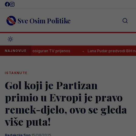
Skip
to
content
Sve Osim Politike
uventus, osiguran TV prijenos
Lana Pudar predvodi BiH na Europsk
NAJNOVIJE
ISTAKNUTE
Gol koji je Partizan
primio u Evropi je pravo
remek-djelo, ovo se gleda
više puta!
Redakcija Sop
·
15/08/2025