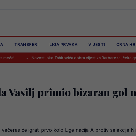
JA
TRANSFERI
LIGA PRVAKA
VIJESTI
CRNA HR
Novosti oko Tahirovića dobra vijest za Barbareza, čeka ga Bundeslig
la Vasilj primio bizaran gol
večeras će igrati prvo kolo Lige nacija A protiv selekcije