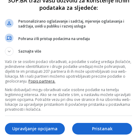
SOP.BA traži vašu dozvolu za korištenje ličnih
podataka za sljedeće:
Personalizirano oglašavanje i sadržaj, mjerenje oglašavanja i
sadržaja, uvidi u publiku i razvoj usluga
Pohrana i/ili pristup podacima na uređaju
Saznajte više
Vaši će se osobni podaci obrađivati, a podatke s vašeg uređaja (kolačiće,
jedinstvene identifikatore i druge podatke uređaja) može pohranjivati,
dijeliti te im pristupati 207 partnera ili ih može upotrebljavati ova web-
lokacija. Mi i naši partneri možemo upotrebljavati precizne podatke o
geolociranju.
Popis partnera.
Neki dobavljači mogu obrađivati vaše osobne podatke na temelju
legitimnog interesa. Ako se ne slažete s tim, u nastavku možete upravljati
svojim opcijama. Potražite vezu pri dnu ove stranice ili na izborniku web-
lokacije za upravljanje pristankom ili povlačenje pristanka u postavkama
privatnosti i kolačića.
Upravljanje opcijama
Pristanak