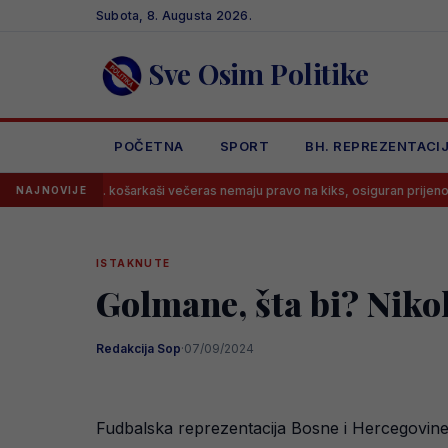
Skip
Subota, 8. Augusta 2026.
to
content
Sve Osim Politike
POČETNA
SPORT
BH. REPREZENTACI
adi bh. košarkaši večeras nemaju pravo na kiks, osiguran prijenos meča!
NAJNOVIJE
ISTAKNUTE
Golmane, šta bi? Niko
Redakcija Sop
·
07/09/2024
Fudbalska reprezentacija Bosne i Hercegovine 