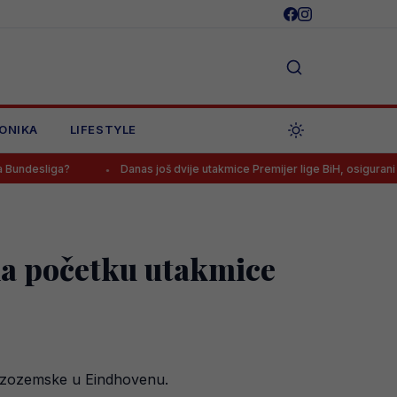
ONIKA
LIFESTYLE
a?
Danas još dvije utakmice Premijer lige BiH, osigurani TV prijeno
 na početku utakmice
 Nizozemske u Eindhovenu.