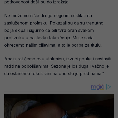
potkovanost došli su do izražaja.
Ne možemo ništa drugo nego im čestitati na
zasluženom prolasku. Pokazali su da su trenutno
bolja ekipa i sigurno će biti tvrd orah svakom
protivniku u nastavku takmičenja. Mi se sada
okrećemo našim ciljevima, a to je borba za titulu.
Analizirat ćemo ovu utakmicu, izvući pouke i nastaviti
raditi na poboljšanjima. Sezona je još duga i važno je
da ostanemo fokusirani na ono što je pred nama.”