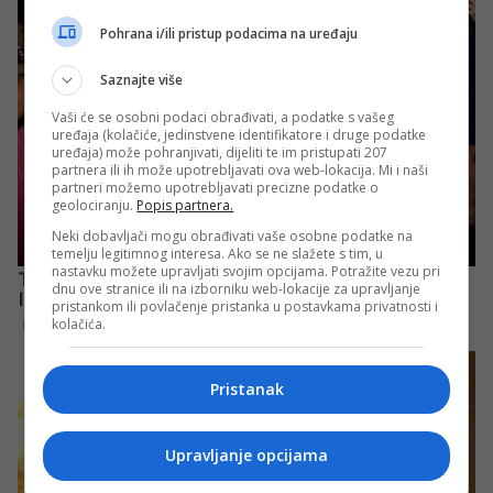
Pohrana i/ili pristup podacima na uređaju
Saznajte više
Vaši će se osobni podaci obrađivati, a podatke s vašeg
uređaja (kolačiće, jedinstvene identifikatore i druge podatke
uređaja) može pohranjivati, dijeliti te im pristupati 207
partnera ili ih može upotrebljavati ova web-lokacija. Mi i naši
partneri možemo upotrebljavati precizne podatke o
geolociranju.
Popis partnera.
Neki dobavljači mogu obrađivati vaše osobne podatke na
temelju legitimnog interesa. Ako se ne slažete s tim, u
nastavku možete upravljati svojim opcijama. Potražite vezu pri
dnu ove stranice ili na izborniku web-lokacije za upravljanje
pristankom ili povlačenje pristanka u postavkama privatnosti i
kolačića.
Pristanak
Upravljanje opcijama