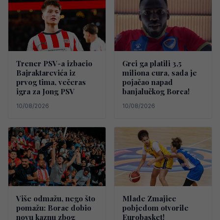
Trener PSV-a izbacio
Grci ga platili 3,5
Bajraktarevića iz
miliona eura, sada je
prvog tima, večeras
pojačao napad
igra za Jong PSV
banjalučkog Borca!
10/08/2026
10/08/2026
Više odmažu, nego što
Mlade Zmajice
pomažu: Borac dobio
pobjedom otvorile
novu kaznu zbog
Eurobasket!