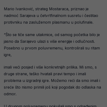
Mario Ivanković, strateg Mostaraca, priznao je
nadmoć Sarajeva u četvrtfinalnom susretu i čestitao
protivniku na zasluženom plasmanu u polufinale.
“Što se tiče same utakmice, od samog početka bilo je
jasno da Sarajevo ulazi s više energije i odlučnosti.
Posebno u prvom poluvremenu, kontrolirali su ritam
igre,
imali veći posjed i više konkretnijih prilika. Mi smo, s
druge strane, teško hvatali pravi tempo i imali
problema u izgradnji igre. Možemo reći da smo imali i
sreće što nismo primili još koji pogodak do odlaska na
odmor.
U drugom poluvremenu pokušali smo s određenim