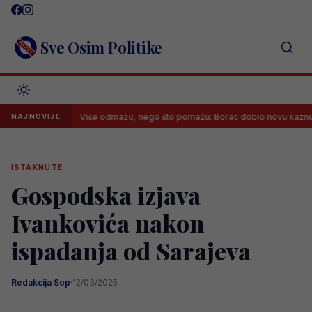
Skip
to
content
Sve Osim Politike
Više odmažu, nego što pomažu: Borac dobio novu kaznu zbog navi
NAJNOVIJE
ISTAKNUTE
Gospodska izjava
Ivankovića nakon
ispadanja od Sarajeva
Redakcija Sop
·
12/03/2025