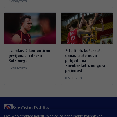
07/08/2026
Tabaković komentirao
Mladi bh. košarkaši
prvijenac u dresu
danas traže novu
Salzburga
pobjedu na
Eurobasketu, osiguran
07/08/2026
prijenos!
07/08/2026
Sve Osim Politike
PRAVILA PRIVATNOSTI
MARKETING
USLOVI KORIŠTENJA
Ova web stranica koristi kolačiće za poboljšanje korisničkog