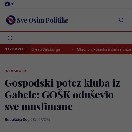
Skip
to
content
Sve Osim Politike
ijenac u dresu Salzburga
Mladi bh. košarkaši danas traže novu pob
NAJNOVIJE
ISTAKNUTE
Gospodski potez kluba iz
Gabele: GOŠK oduševio
sve muslimane
Redakcija Sop
·
28/02/2025