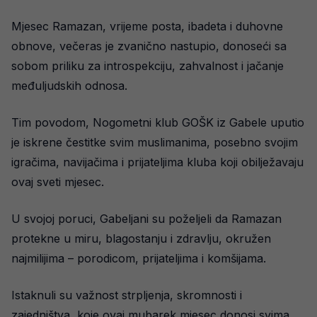
Mjesec Ramazan, vrijeme posta, ibadeta i duhovne
obnove, večeras je zvanično nastupio, donoseći sa
sobom priliku za introspekciju, zahvalnost i jačanje
međuljudskih odnosa.
Tim povodom, Nogometni klub GOŠK iz Gabele uputio
je iskrene čestitke svim muslimanima, posebno svojim
igračima, navijačima i prijateljima kluba koji obilježavaju
ovaj sveti mjesec.
U svojoj poruci, Gabeljani su poželjeli da Ramazan
protekne u miru, blagostanju i zdravlju, okružen
najmilijima – porodicom, prijateljima i komšijama.
Istaknuli su važnost strpljenja, skromnosti i
zajedništva, koje ovaj mubarek mjesec donosi svima