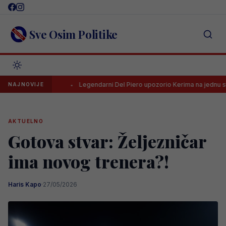
Skip
to
content
Sve Osim Politike
Legendarni Del Piero upozorio Kerima na jednu stvar
NAJNOVIJE
AKTUELNO
Gotova stvar: Željezničar
ima novog trenera?!
Haris Kapo
·
27/05/2026