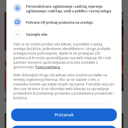
Personalizirano oglašavanje i sadržaj, mjerenje
oglašavanja i sadržaja, uvidi u publiku i razvoj usluga
Pohrana i/ili pristup podacima na uređaju
Saznajte više
Vaši će se osobni podaci obrađivati, a podatke s vašeg
uređaja (kolačiće, jedinstvene identifikatore i druge podatke
uređaja) može pohranjivati, dijeliti te im pristupati 207
partnera ili ih može upotrebljavati ova web-lokacija. Mi i naši
partneri možemo upotrebljavati precizne podatke o
geolociranju.
Popis partnera.
Neki dobavljači mogu obrađivati vaše osobne podatke na
temelju legitimnog interesa. Ako se ne slažete s tim, u
nastavku možete upravljati svojim opcijama. Potražite vezu pri
dnu ove stranice ili na izborniku web-lokacije za upravljanje
pristankom ili povlačenje pristanka u postavkama privatnosti i
kolačića.
Pristanak